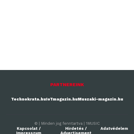
PARTNEREINK
Technokrata.hu
IoTmagazin.hu
Muszaki-magazin.hu
© | Minden jog fenntartva | 1MUSIC
Kapcsolat /
Hirdetés /
Adatvédelem
Impresszum
Advertisement