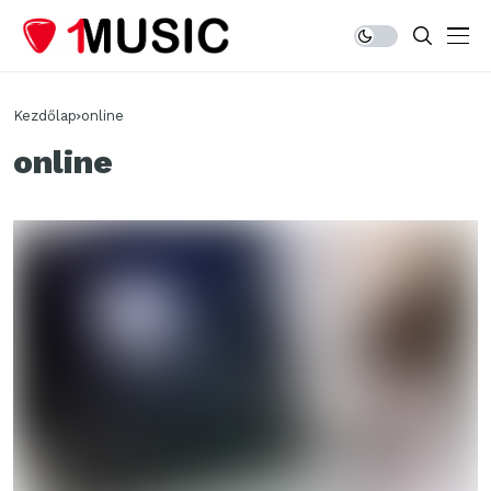
Kezdőlap
online
online