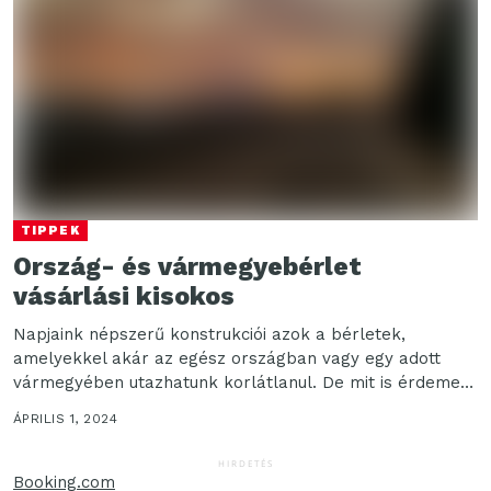
TIPPEK
Ország- és vármegyebérlet
vásárlási kisokos
Napjaink népszerű konstrukciói azok a bérletek,
amelyekkel akár az egész országban vagy egy adott
vármegyében utazhatunk korlátlanul. De mit is érdemes
tudni ezekről...
ÁPRILIS 1, 2024
HIRDETÉS
Booking.com