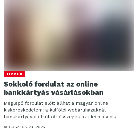
TIPPEK
Sokkoló fordulat az online
bankkártyás vásárlásokban
Meglepő fordulat előtt állhat a magyar online
kiskereskedelem: a külföldi webáruházaknál
bankkártyával elköltött összegek az idei második
negyedévben már meghaladhatták a hazai webshopok...
AUGUSZTUS 23, 2025