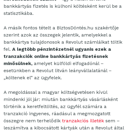
bankkártyás fizetés is külhoni költésként kerül be a
statisztikába.
A másik fontos tételt a BiztosDöntés.hu szakértője
szerint azok az összegek jelentik,
amelyekkel a
bankkártya tulajdonosok a Revolut számláikat töltik
fel.
A legtöbb
pénzintézetnél ugyanis ezek a
tranzakciók online bankkártyás fizetésnek
minősülnek,
amelyet külföldi elfogadónál –
esetünkben a Revolut litván leányvállalatánál –
„költenek el” az ügyfelek.
A megoldással a magyar költségvetésen kívül
mindenki jól jár: miután bankkártyás vásárlásként
történik a keretfeltöltés, az ügyfél számára a
tranzakció ingyenes, ráadásul a megmozgatott
összegre nem terhelődik
tranzakciós illeték
sem –
leszámítva a kibocsátott kártyák után a Revolut által