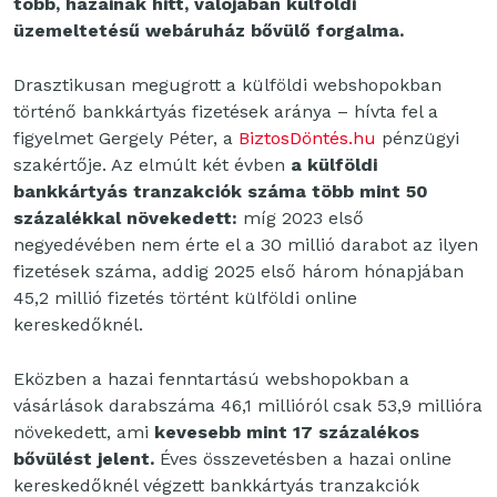
több, hazainak hitt, valójában külföldi
üzemeltetésű webáruház bővülő forgalma.
Drasztikusan megugrott a külföldi webshopokban
történő bankkártyás fizetések
aránya – hívta fel a
figyelmet Gergely Péter, a
BiztosDöntés.hu
pénzügyi
szakértője. Az elmúlt két évben
a külföldi
bankkártyás tranzakciók száma több mint
50
százalékkal növekedett:
míg 2023 első
negyedévében nem érte el a 30 millió
darabot az ilyen
fizetések száma, addig 2025 első három hónapjában
45,2 millió
fizetés történt külföldi online
kereskedőknél.
Eközben a hazai fenntartású webshopokban a
vásárlások darabszáma 46,1 millióról csak 53,9 millióra
növekedett, ami
kevesebb mint 17 százalékos
bővülést jelent.
Éves összevetésben a hazai online
kereskedőknél végzett bankkártyás tranzakciók