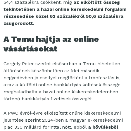
54,4 százalékra csökkent, míg
az elköltött összeg
tekintetében a hazai online kereskedelmi forgalom
részesedése közel 62 százalékról 50,6 százalékra
zsugorodott.
A Temu hajtja az online
vásárlásokat
Gergely Péter szerint elsősorban a Temu hihetetlen
áttörésének köszönhetően az idei második
negyedévben jó eséllyel megtörtént a trónfosztás is,
azaz a külföldi online bankkártyás költések összege
meghaladhatta a hazai online kiskereskedelemben
történő bankkártyás fizetések összegét.
A PWC évről-évre elkészített online kiskereskedelmi
jelentése szerint 2024-ben a magyar e-kereskedelmi
piac 330 milliárd forinttal nőtt, ebből
a bővülésből