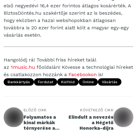
első negyedévi 16,4 ezer forintos átlagos kosárérték. A
BiztosDöntés.hu szakértője szerint az is beszédes,
hogy eközben a hazai webshopokban átlagosan
továbbra is 20 ezer forint alatt költ a magyar egy-egy
vásárlás esetén.
Hangolódj rá! További friss híreket talál
az
1music.hu
főoldalán! Kövesse a technológiai híreket
és csatlakozzon hozzánk a
Facebookon
is!
Bankkártyás
Fordulat
Külföld
Online
Vásárlás
ELŐZŐ CIKK
KÖVETKEZŐ CIKK
Folyamatos a
Elindult a nevezés
kínai márkák
a Hégető
térnyerése a
Honorka-díjra
használtautó-