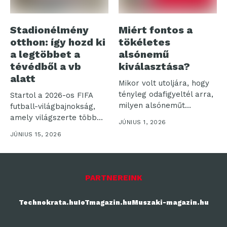
Stadionélmény
Miért fontos a
otthon: így hozd ki
tökéletes
a legtöbbet a
alsónemű
tévédből a vb
kiválasztása?
alatt
Mikor volt utoljára, hogy
tényleg odafigyeltél arra,
Startol a 2026-os FIFA
milyen alsóneműt
futball-világbajnokság,
választasz? Az
amely világszerte több
JÚNIUS 1, 2026
alsónemű...
milliárd nézőt vonz a...
JÚNIUS 15, 2026
PARTNEREINK
Technokrata.hu
IoTmagazin.hu
Muszaki-magazin.hu