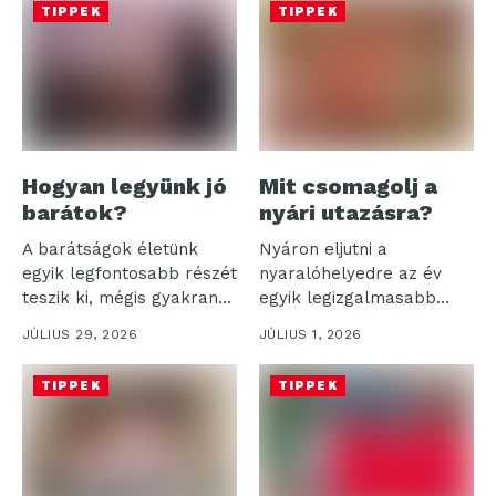
TIPPEK
TIPPEK
Hogyan legyünk jó
Mit csomagolj a
barátok?
nyári utazásra?
A barátságok életünk
Nyáron eljutni a
egyik legfontosabb részét
nyaralóhelyedre az év
teszik ki, mégis gyakran
egyik legizgalmasabb
háttérbe szorulnak...
része, de a bőrönd...
JÚLIUS 29, 2026
JÚLIUS 1, 2026
TIPPEK
TIPPEK