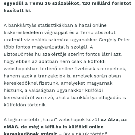
egyedül a Temu 36 százalékot, 120 milliárd forintot
hasított ki.
A bankkártyás statisztikákban a hazai online
kiskereskedelem végnapjait és a Temu abszolút
uralmát vizionálók számára ugyanakkor Gergely Péter
több fontos magyarázattal is szolgál. A
BiztosDöntés.hu szakértője szerint fontos látni azt,
hogy ebben az adatban nem csak a külföldi
webshopokban történő online fizetések szerepelnek,
hanem azok a tranzakciók is, amelyek során olyan
kereskedőknél fizetünk, amelyeket magyarnak
hiszünk, a valóságban ugyanakkor külföldi
kereskedőről van szó, ahol a bankkártya elfogadás is
külföldön történik.
A legismertebb „hazai” webshopok közül
az Alza, az
eMAG, de még a kifli.hu is külföldi online
kereskedőnek számít
– így a náluk történő