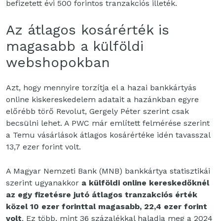
befizetett évi 500 forintos tranzakciós illeték.
Az átlagos kosárérték is
magasabb a külföldi
webshopokban
Azt, hogy mennyire torzítja el a hazai bankkártyás
online kiskereskedelem adatait a
hazánkban egyre
előrébb törő Revolut, Gergely Péter szerint csak
becsülni lehet. A
PWC már említett felmérése szerint
a Temu vásárlások átlagos kosárértéke idén
tavasszal
13,7 ezer forint volt.
A Magyar Nemzeti Bank (MNB) bankkártya statisztikái
szerint ugyanakkor
a külföldi online kereskedőknél
az egy fizetésre jutó átlagos tranzakciós érték
közel 10 ezer forinttal magasabb, 22,4 ezer forint
volt
. Ez több, mint 36 százalékkal haladja meg a 2024