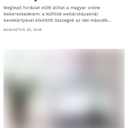
Meglepő fordulat előtt állhat a magyar online
kiskereskedelem: a külföldi webáruházaknál
bankkártyával elköltött összegek az idei második
negyedévben már meghaladhatták a hazai webshopok...
AUGUSZTUS 23, 2025