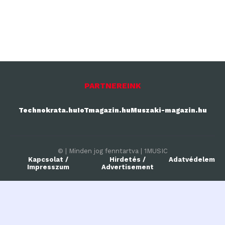
PARTNEREINK
Technokrata.hu
IoTmagazin.hu
Muszaki-magazin.hu
© | Minden jog fenntartva | 1MUSIC
Kapcsolat /
Hirdetés /
Adatvédelem
Impresszum
Advertisement