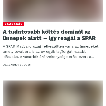
GAZDASÁG
A tudatosabb költés dominál az
ünnepek alatt – így reagál a SPAR
A SPAR Magyarország felkészülten várja az ünnepeket,
amely továbbra is az év egyik legforgalmasabb
időszaka. A vásárlók árérzékenysége erős, ezért a
vállalat a...
DECEMBER 3, 2025