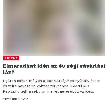
TIPPEK
Elmaradhat idén az év végi vásárlási
láz?
Nyáron sokan mélyen a pénztárcájukba nyúltak, őszre
és télre kevesebb költést terveznek – derül ki a
Pepita.hu legfrissebb online felméréséből. Az idei
nyáron...
OKTÓBER 1, 2025