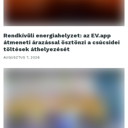
Rendkívüli energiahelyzet: az EV.app
átmeneti árazással ösztönzi a csúcsidei
töltések áthelyezését
AUGUSZTUS 7, 2026