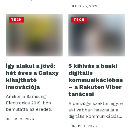
Watch9...
JÚLIUS 25, 2026
TECH
TECH
Így alakul a jövő:
5 kihívás a banki
hét éves a Galaxy
digitális
kihajtható
kommunikációban
innovációja
– a Rakuten Viber
tanácsai
Amikor a Samsung
Electronics 2019-ben
A pénzügyi szektor egyre
bemutatta az eredeti
aktívabban használja a
Galaxy Foldot, nem
digitális kommunikációs
JÚLIUS 9, 2026
csupán...
csatornákat: a Rakuten...
JÚNIUS 9, 2026