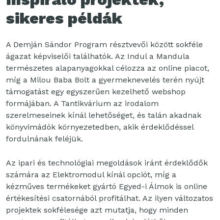
sikeres példák
A Demján Sándor Program résztvevői között sokféle
ágazat képviselői találhatók. Az Indul a Mandula
természetes alapanyagokkal célozza az online piacot,
míg a Milou Baba Bolt a gyermeknevelés terén nyújt
támogatást egy egyszerűen kezelhető webshop
formájában. A Tantikvárium az irodalom
szerelmeseinek kínál lehetőséget, és talán akadnak
könyvimádók környezetedben, akik érdeklődéssel
fordulnának feléjük.
Az ipari és technológiai megoldások iránt érdeklődők
számára az Elektromodul kínál opciót, míg a
kézműves termékeket gyártó Egyed-i Álmok is online
értékesítési csatornából profitálhat. Az ilyen változatos
projektek sokfélesége azt mutatja, hogy minden