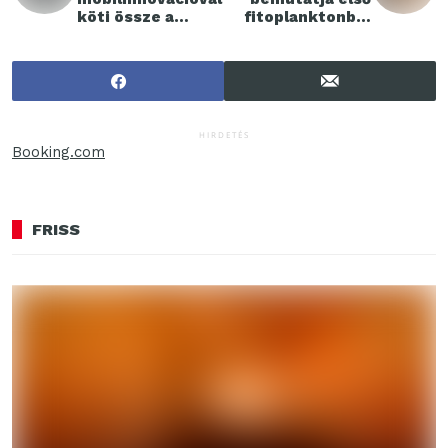
köti össze a
fitoplanktonból
sportolókat és a
származó
szurkolókat a
biogyantával
2026-os milánó-
készült digitális
cortinai olimpián
kijelzőjét
HIRDETÉS
Booking.com
FRISS