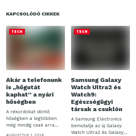
KAPCSOLÓDÓ CIKKEK
TECH
TECH
Akár a telefonunk
Samsung Galaxy
is „hőgutát
Watch Ultra2 és
kaphat” a nyári
Watch9:
hőségben
Egészségügyi
társak a csuklón
A rekordokat döntő
hőségben a legtöbben
A Samsung Electronics
még mindig csak arra
bemutatja az új Galaxy
figyelnek, hogy...
Watch Ultra2 és Galaxy
AUGUSZTUS 1, 2026