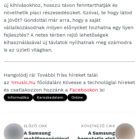
új kihívásokhoz, hosszú távon fenntarthatják és
növelhetik piaci részesedésüket. Szóval, te hogy látod
a jövőt? Gondoltál már arra, hogy a saját
vállalkozásodnak milyen előnyöket hozhatna egy ilyen
fejlesztés? A netes térben rejlő lehetőségek
kihasználásával új távlatok nyílhatnak meg számodra
is az üzleti világban.
Hangolódj rá! További friss híreket talál
az
1music.hu
főoldalán! Kövesse a technológiai híreket
és csatlakozzon hozzánk a
Facebookon
is!
Informatika
Kereskedelem
Online
ELŐZŐ CIKK
KÖVETKEZŐ CIKK
A Samsung
A Samsung
mobilinnovációval
bemutatja első