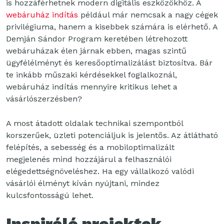
is hozzáférhetnek modern digitális eszközökhöz. A
webáruház indítás
például már nemcsak a nagy cégek
privilégiuma, hanem a kisebbek számára is elérhető. A
Demján Sándor Program keretében létrehozott
webáruházak élen járnak ebben, magas szintű
ügyfélélményt és keresőoptimalizálást biztosítva. Bár
te inkább műszaki kérdésekkel foglalkoznál,
webáruház indítás mennyire kritikus lehet a
vásárlószerzésben?
A most átadott oldalak technikai szempontból
korszerűek, üzleti potenciáljuk is jelentős. Az átlátható
felépítés, a sebesség és a mobiloptimalizált
megjelenés mind hozzájárul a felhasználói
elégedettségnöveléshez. Ha egy vállalkozó valódi
vásárlói élményt kíván nyújtani, mindez
kulcsfontosságú lehet.
Inspiráló projektek,