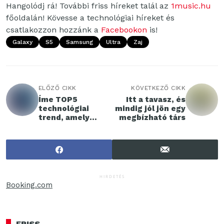
Hangolódj rá! További friss híreket talál az
1music.hu
főoldalán! Kövesse a technológiai híreket és
csatlakozzon hozzánk a
Facebookon
is!
Galaxy
S5
Samsung
Ultra
Zaj
ELŐZŐ CIKK
KÖVETKEZŐ CIKK
Íme TOP5
Itt a tavasz, és
technológiai
mindig jól jön egy
trend, amely
megbízható társ
felforgatja a
világot 2025-ben
HIRDETÉS
Booking.com
FRISS