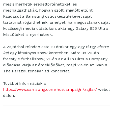
megismerhetik eredettörténetüket, és
meghallgathatják, hogyan szólt, mielőtt eltűnt.
Ráadásul a Samsung csúcskészülékével saját
tartalmat rögzíthetnek, amelyet, ha megosztanak saját
közösségi média oldalukon, akár egy Galaxy S25 Ultra
készüléket is nyerhetnek.
A Zajtárból minden este 19 órakor egy-egy tárgy
életre
kel
egy látványos show keretében. Március 20-án
freestyle futballshow, 21-én az All In Circus Company
előadása várja az érdeklődőket, majd 22-én az Ivan &
The Parazol zenekar ad koncertet.
További információk a
https://www.samsung.com/hu/campaign/zajtar/
webol
dalon.