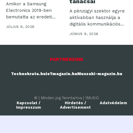
tanácsai
Amikor a Samsung
Electronics 2019-ben
A pénzügyi szektor egyre
bemutatta az eredeti
aktívabban használja a
Galaxy Foldot, nem
digitális kommunikációs
JÚLIUS 9, 2026
csupán...
csatornákat: a Rakuten...
JÚNIUS 9, 2026
PARTNEREINK
Technokrata.hu
IoTmagazin.hu
Muszaki-magazin.hu
© | Minden jog fenntartva | 1MUSIC
Kapcsolat /
Hirdetés /
Adatvédelem
Impresszum
Advertisement