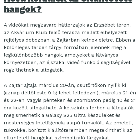
hangok?
A videókat megzavaró háttérzajok az Erzsébet téren,
az Akvárium Klub felső terasza mellett elhelyezett
rejtélyes dobozban, a Zajtárban kelnek életre. Ebben a
különleges térben tárgyi formában jelennek meg a
legkülönbözőbb hangok, amelyeket a látványos
környezetben, az éjszakai videó funkció segítségével
rögzíthetnek a látogatók.
A Zajtár ajtaja március 20-án, csütörtökön nyílik ki
(aznap déltől este 9-ig lehet felfedezni), március 21-én
és 22-én, vagyis pénteken és szombaton pedig 10 és 21
óra között látogatható. A kétszintes térben a látogatók
megismerhetik a Galaxy S25 Ultra készüléket és
mesterséges intelligencia alapú funkcióit. Az emeleti,
tükrökkel borított kiállítóteremben megtekinthetik az
eltüntetett hangokat szimbolizáló tárgyakat,