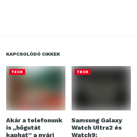
KAPCSOLÓDÓ CIKKEK
TECH
TECH
Akár a telefonunk
Samsung Galaxy
is „hőgutát
Watch Ultra2 és
kaphat” a nyári
Watch9: