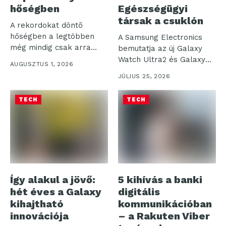
hőségben
Egészségügyi
társak a csuklón
A rekordokat döntő
hőségben a legtöbben
A Samsung Electronics
még mindig csak arra
bemutatja az új Galaxy
figyelnek, hogy...
Watch Ultra2 és Galaxy
AUGUSZTUS 1, 2026
Watch9...
JÚLIUS 25, 2026
TECH
TECH
Így alakul a jövő:
5 kihívás a banki
hét éves a Galaxy
digitális
kihajtható
kommunikációban
innovációja
– a Rakuten Viber