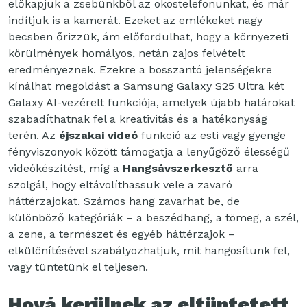
előkapjuk a zsebünkből az okostelefonunkat, és már
indítjuk is a kamerát. Ezeket az emlékeket nagy
becsben őrizzük, ám előfordulhat, hogy a környezeti
körülmények homályos, netán zajos felvételt
eredményeznek. Ezekre a bosszantó jelenségekre
kínálhat megoldást a Samsung Galaxy S25 Ultra két
Galaxy AI-vezérelt funkciója, amelyek újabb határokat
szabadíthatnak fel a kreativitás és a hatékonyság
terén. Az
éjszakai videó
funkció az esti vagy gyenge
fényviszonyok között támogatja a lenyűgöző élességű
videókészítést, míg a
Hangsávszerkesztő
arra
szolgál, hogy eltávolíthassuk vele a zavaró
háttérzajokat. Számos hang zavarhat be, de
különböző kategóriák – a beszédhang, a tömeg, a szél,
a zene, a természet és egyéb háttérzajok –
elkülönítésével szabályozhatjuk, mit hangosítunk fel,
vagy tüntetünk el teljesen.
Hová kerülnek az eltüntetett