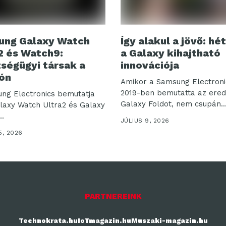
ung Galaxy Watch
Így alakul a jövő: hé
2 és Watch9:
a Galaxy kihajtható
ségügyi társak a
innovációja
ón
Amikor a Samsung Electroni
2019-ben bemutatta az ered
ng Electronics bemutatja
Galaxy Foldot, nem csupán..
alaxy Watch Ultra2 és Galaxy
..
JÚLIUS 9, 2026
5, 2026
PARTNEREINK
Technokrata.hu
IoTmagazin.hu
Muszaki-magazin.hu