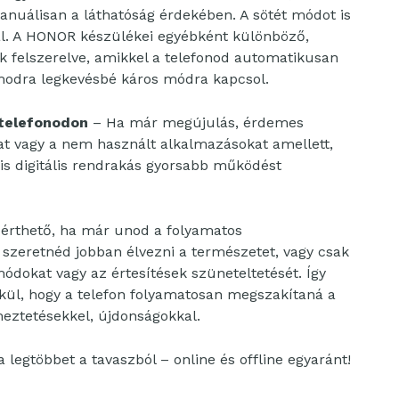
anuálisan a láthatóság érdekében. A sötét módot is
l. A HONOR készülékei egyébként különböző,
 felszerelve, amikkel a telefonod automatikusan
modra legkevésbé káros módra kapcsol.
 telefonodon
– Ha már megújulás, érdemes
okat vagy a nem használt alkalmazásokat amellett,
 kis digitális rendrakás gyorsabb működést
n érthető, ha már unod a folyamatos
s szeretnéd jobban élvezni a természetet, vagy csak
módokat vagy az értesítések szüneteltetését. Így
lkül, hogy a telefon folyamatosan megszakítaná a
meztetésekkel, újdonságokkal.
a legtöbbet a tavaszból – online és offline egyaránt!