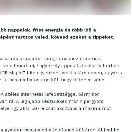
b nappalok, friss energia és több idő a
lépést tartson veled, kövesd ezeket a tippeket,
osszabb szabadtéri programokhoz érdemes
etve ellenőrizni, hogy mely appok futnak a háttérben
ONOR Magic7 Lite egyébként ideális társ ebben, ugyanis
tül használhatod anélkül, hogy töltened kéne.
A széles internetes lefedettséggel bármikor
van rá. A legújabb készülékek már hipergyors
relve, így akár 5G-re csatlakozva is a maximumot
a gyakran használod a telefonod kültéren, állítsd be