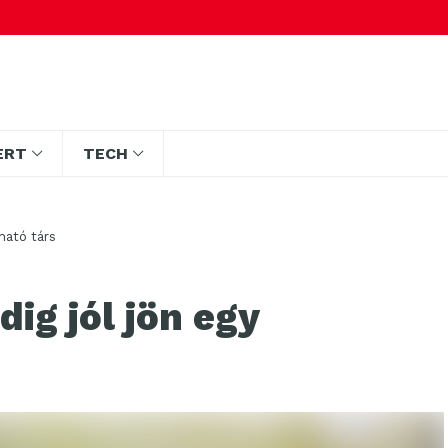
ERT
TECH
zható társ
dig jól jön egy