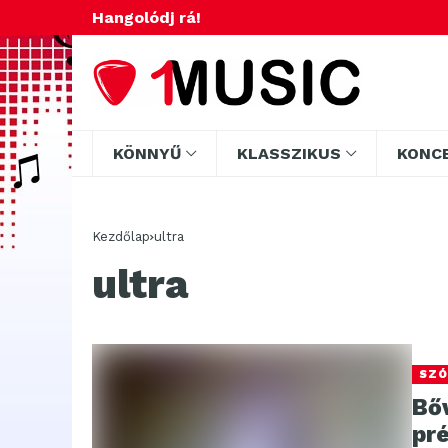
Hangolódj rá!
KÖNNYŰ
KLASSZIKUS
KONC
Kezdőlap
ultra
ultra
SZÓ
Bő
pr