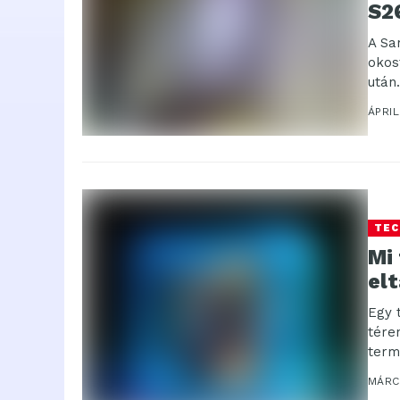
S2
A Sa
okos
után
ÁPRIL
TEC
Mi 
elt
Egy 
tére
term
MÁRC