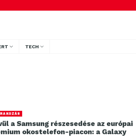
ERT
TECH
RAKOZÁS
vül a Samsung részesedése az európai
émium okostelefon-piacon: a Galaxy