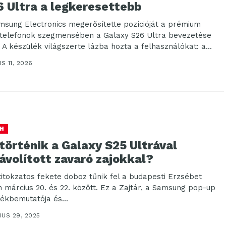
6 Ultra a legkeresettebb
msung Electronics megerősítette pozícióját a prémium
telefonok szegmensében a Galaxy S26 Ultra bevezetése
. A készülék világszerte lázba hozta a felhasználókat: a...
IS 11, 2026
H
történik a Galaxy S25 Ultrával
ávolított zavaró zajokkal?
titokzatos fekete doboz tűnik fel a budapesti Erzsébet
n március 20. és 22. között. Ez a Zajtár, a Samsung pop-up
ékbemutatója és...
IUS 29, 2025