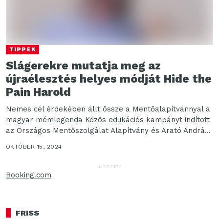
TIPPEK
Slágerekre mutatja meg az
újraélesztés helyes módját Hide the
Pain Harold
Nemes cél érdekében állt össze a Mentőalapítvánnyal a
magyar mémlegenda Közös edukációs kampányt indított
az Országos Mentőszolgálat Alapítvány és Arató András,
vagyis Hide...
OKTÓBER 15, 2024
HIRDETÉS
Booking.com
FRISS