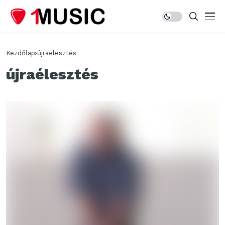
Kezdőlap
újraélesztés
újraélesztés