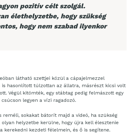
gyon pozitív célt szolgál.
yan élethelyzetbe, hogy szükség
ontos, hogy nem szabad ilyenkor
ideóban látható szettjei közül a cápajelmezzel
s hasonlított túlzottan az állatra, másrészt kicsi volt
tt. Végül kitömték, egy stábtag pedig felmászott egy
gy csúcson legyen a vízi ragadozó.
 reméli, sokakat bátorít majd a videó, ha szükség
olyan helyzetbe kerülne, hogy újra kell élesztenie
a kerekedni kezdeti félelmein, és ő is segítene.