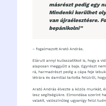
másrészt pedig egy na
Mindenki kerülhet ol
van újraélesztésre. F
bepánikolni”
– fogalmazott Arató András.
Elárult annyi kulisszatitkot is, hogy a v
alaposan meggyűlt a baja. Egyrészt nem i
rá, harmadrészt pedig a cápa feje lebuko
létrára és damillal tartotta felülről, ho
Arató András élvezte a közös munkát, és
lesz segítségükre. Elmondása szerint ha 
valakit, valószínűleg ugyanígy felül tudn