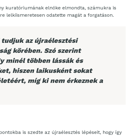
ány kuratóriumának elnöke elmondta, számukra is
ire lelkiismeretesen odatette magát a forgatáson.
 tudjuk az újraélesztési
ság körében. Szó szerint
y minél többen lássák és
et, hiszen laikusként sokat
letéért, míg ki nem érkeznek a
ontokba is szedte az újraélesztés lépéseit, hogy így