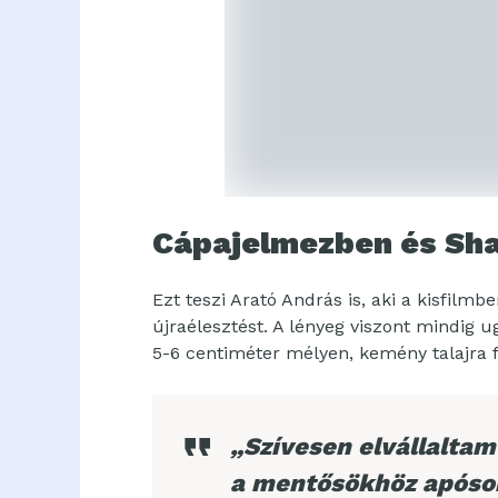
Cápajelmezben és Shak
Ezt teszi Arató András is, aki a kisfilm
újraélesztést. A lényeg viszont mindig
5-6 centiméter mélyen, kemény talajra f
„Szívesen elvállaltam
a mentősökhöz apóso