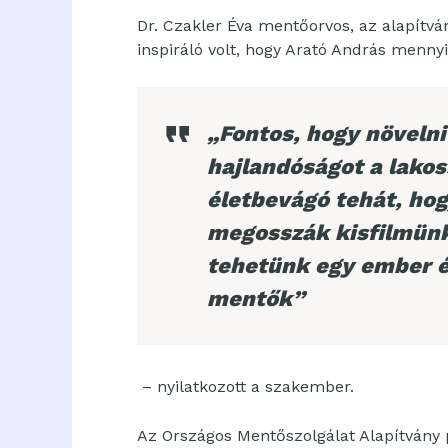
Dr. Czakler Éva mentőorvos, az alapítv
inspiráló volt, hogy Arató András menny
„Fontos, hogy növelni
hajlandóságot a lakos
életbevágó tehát, hog
megosszák kisfilmünk
tehetünk egy ember é
mentők”
– nyilatkozott a szakember.
Az Országos Mentőszolgálat Alapítvány p