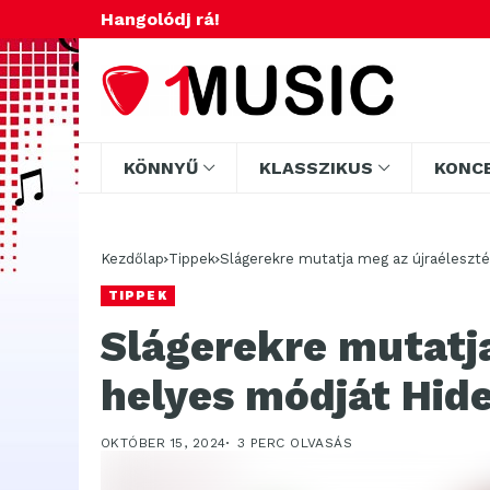
Hangolódj rá!
KÖNNYŰ
KLASSZIKUS
KONC
Kezdőlap
Tippek
Slágerekre mutatja meg az újraéleszté
TIPPEK
Slágerekre mutatja
helyes módját Hide
OKTÓBER 15, 2024
3 PERC OLVASÁS