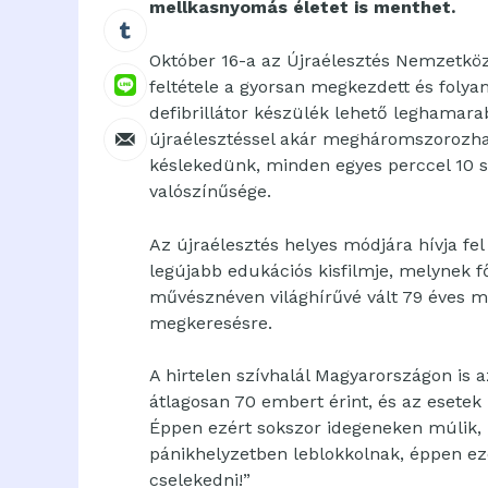
mellkasnyomás életet is menthet.
Október 16-a az Újraélesztés Nemzetköz
feltétele a gyorsan megkezdett és foly
defibrillátor készülék lehető leghamar
újraélesztéssel akár megháromszorozhat
késlekedünk, minden egyes perccel 10 
valószínűsége.
Az újraélesztés helyes módjára hívja fe
legújabb edukációs kisfilmje, melynek f
művésznéven világhírűvé vált 79 éves 
megkeresésre.
A hirtelen szívhalál Magyarországon is a
átlagosan 70 embert érint, és az esetek
Éppen ezért sokszor idegeneken múlik, 
pánikhelyzetben leblokkolnak, éppen ez
cselekedni!”