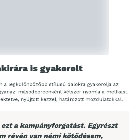
irára is gyakorolt
ben a legkülönbözőbb stílusú dalokra gyakorolja az
 ugyanaz: másodpercenként kétszer nyomja a mellkast,
ektetve, nyújtott kézzel, határozott mozdulatokkal.
 ezt a kampányforgatást. Egyrészt
m révén van némi kötődésem,