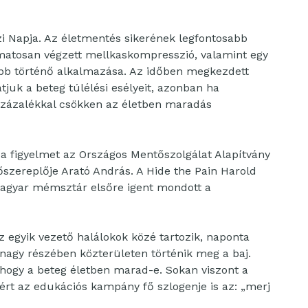
i Napja. Az életmentés sikerének legfontosabb
amatosan végzett mellkaskompresszió, valamint egy
abb történő alkalmazása. Az időben megkezdett
juk a beteg túlélési esélyeit, azonban ha
százalékkal csökken az életben maradás
l a figyelmet az Országos Mentőszolgálat Alapítvány
őszereplője Arató András. A Hide the Pain Harold
magyar mémsztár elsőre igent mondott a
z egyik vezető halálokok közé tartozik, naponta
 nagy részében közterületen történik meg a baj.
hogy a beteg életben marad-e. Sokan viszont a
ért az edukációs kampány fő szlogenje is az: „merj