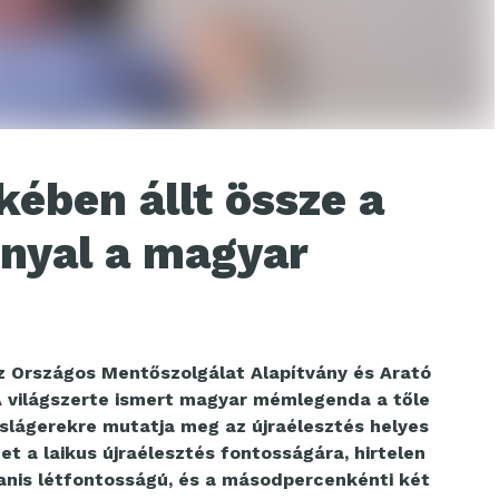
ében állt össze a
nyal a magyar
z Országos Mentőszolgálat Alapítvány és Arató
 A világszerte ismert magyar mémlegenda a tőle
slágerekre mutatja meg az újraélesztés helyes
met a laikus újraélesztés fontosságára, hirtelen
yanis létfontosságú, és a másodpercenkénti két