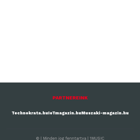
PARTNEREINK
Technokrata.hu
IoTmagazin.hu
Muszaki-magazin.hu
© | Minden jog fenntartva | 1MUSIC