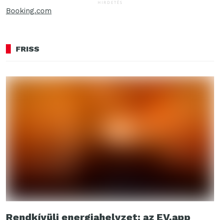
HIRDETÉS
Booking.com
FRISS
Rendkívüli energiahelyzet: az EV.app