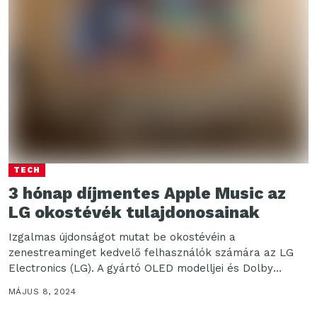
TECH
3 hónap díjmentes Apple Music az
LG okostévék tulajdonosainak
Izgalmas újdonságot mutat be okostévéin a
zenestreaminget kedvelő felhasználók számára az LG
Electronics (LG). A gyártó OLED modelljei és Dolby
Atmos® funkcióval[1] ellátott QNED...
MÁJUS 8, 2024