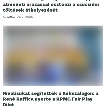
átmeneti árazással ösztönzi a csúcsidei
töltések áthelyezését
AUGUSZTUS 7, 2026
Riválisukat segítették a Kékszalagon: a
René Raffica nyerte a KPMG Fair Play
Díjat