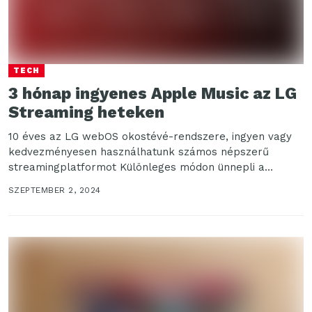
TECH
3 hónap ingyenes Apple Music az LG
Streaming heteken
10 éves az LG webOS okostévé-rendszere, ingyen vagy
kedvezményesen használhatunk számos népszerű
streamingplatformot Különleges módon ünnepli a
webOS okostévé-platform bevezetésének 10.
SZEPTEMBER 2, 2024
évfordulóját az...