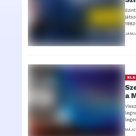
Szin
játs
1983
JANU
KLA
Sz
a 
Viss
legn
lege
MÁJUS