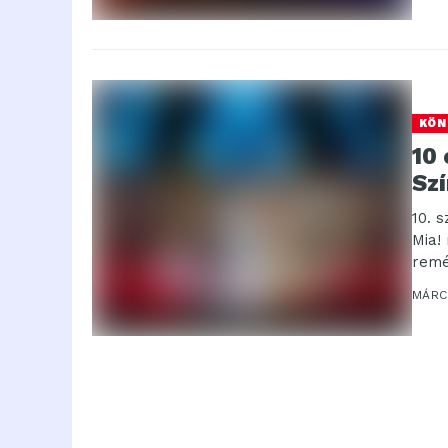
KÖN
10
Sz
10. 
Mia!
remé
MÁRCI