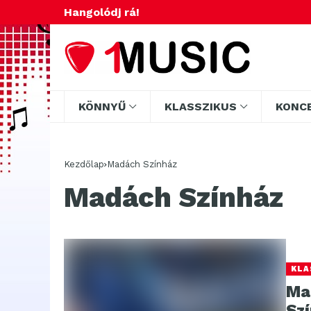
Hangolódj rá!
KÖNNYŰ
KLASSZIKUS
KONC
Kezdőlap
Madách Színház
Madách Színház
KLA
Ma
Sz