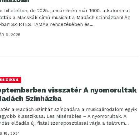
te hihetetlen, de 2025. január 5-én már 1600. alkalommal
zották a Macskák című musicalt a Madách színházban! Az
-ban SZIRTES TAMÁS rendezésében és...
ÁR 6, 2025
SSZIKUS
eptemberben visszatér A nyomorultak
Madách Színházba
zatér a Madách Színház színpadára a musicalirodalom egyik
agyobb klasszikusa, Les Misérables – A nyomorultak. A
ndás előadás új, fiatal szereposztással várja a teátrum...
 18, 2024