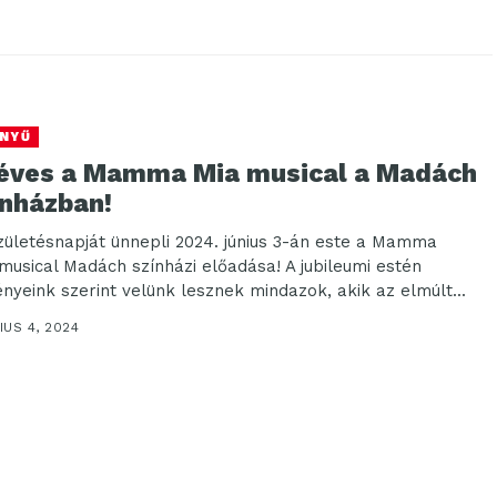
NYŰ
 éves a Mamma Mia musical a Madách
ínházban!
születésnapját ünnepli 2024. június 3-án este a Mamma
 musical Madách színházi előadása! A jubileumi estén
nyeink szerint velünk lesznek mindazok, akik az elmúlt...
US 4, 2024