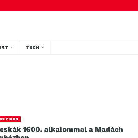
ERT
TECH
SSZIKUS
cskák 1600. alkalommal a Madách
ínházban