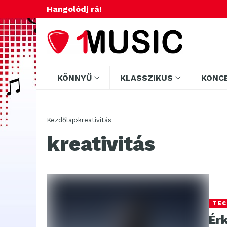
Hangolódj rá!
KÖNNYŰ
KLASSZIKUS
KONC
Kezdőlap
kreativitás
kreativitás
TEC
Ér