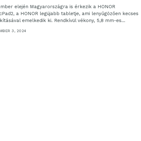
mber elején Magyarországra is érkezik a HONOR
cPad2, a HONOR legújabb tabletje, ami lenyűgözően kecses
akításával emelkedik ki. Rendkívül vékony, 5,8 mm-es
al...
MBER 3, 2024