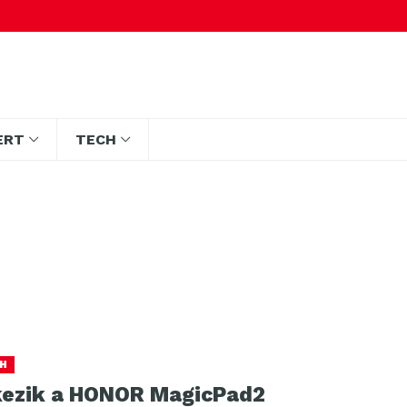
ERT
TECH
H
kezik a HONOR MagicPad2