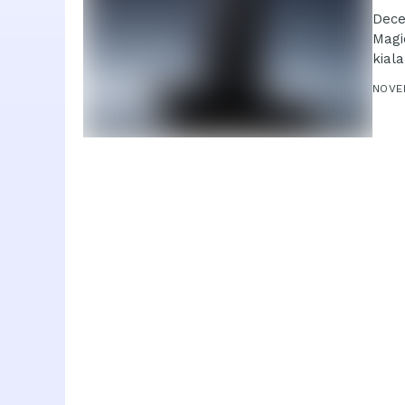
Dece
Magi
kial
vázáv
NOVE