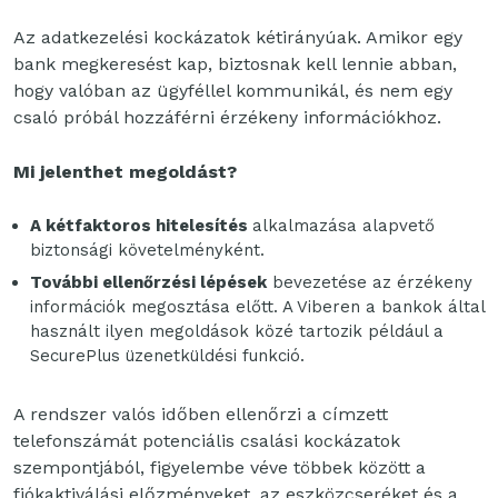
Az adatkezelési kockázatok kétirányúak. Amikor egy
bank megkeresést kap, biztosnak kell lennie abban,
hogy valóban az ügyféllel kommunikál, és nem egy
csaló próbál hozzáférni érzékeny információkhoz.
Mi jelenthet megoldást?
A kétfaktoros hitelesítés
alkalmazása alapvető
biztonsági követelményként.
További ellenőrzési lépések
bevezetése az érzékeny
információk megosztása előtt. A Viberen a bankok által
használt ilyen megoldások közé tartozik például a
SecurePlus üzenetküldési funkció.
A rendszer valós időben ellenőrzi a címzett
telefonszámát potenciális csalási kockázatok
szempontjából, figyelembe véve többek között a
fiókaktiválási előzményeket, az eszközcseréket és a