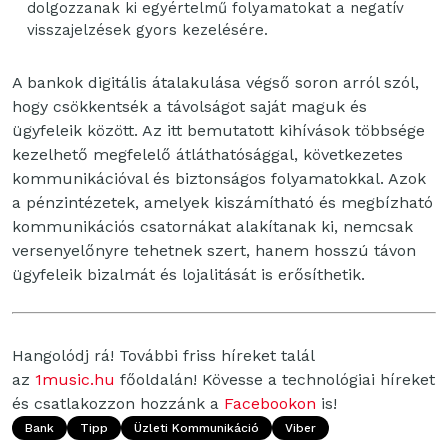
dolgozzanak ki egyértelmű folyamatokat a negatív
visszajelzések gyors kezelésére.
A bankok digitális átalakulása végső soron arról szól,
hogy csökkentsék a távolságot saját maguk és
ügyfeleik között. Az itt bemutatott kihívások többsége
kezelhető megfelelő átláthatósággal, következetes
kommunikációval és biztonságos folyamatokkal. Azok
a pénzintézetek, amelyek kiszámítható és megbízható
kommunikációs csatornákat alakítanak ki, nemcsak
versenyelőnyre tehetnek szert, hanem hosszú távon
ügyfeleik bizalmát és lojalitását is erősíthetik.
Hangolódj rá! További friss híreket talál
az
1music.hu
főoldalán! Kövesse a technológiai híreket
és csatlakozzon hozzánk a
Facebookon
is!
Bank
Tipp
Üzleti Kommunikáció
Viber