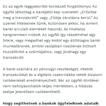
Ez az egyik leggyakoribb kockázati forgatókönyv. Az
ügyfél látszólag a bankjától kap üzenetet: „Erősítse
meg a tranzakciót!” vagy „Fiókja zárolásra kerül.” Az
üzenet hitelesnek tűnik, különösen akkor, ha ismert
banki arculati elemeket használ, és hivatalos
hangnemben íródott. Az ügyfél így rákattinthat egy
linkre, vagy megadhat egy kódot egy állítólagos banki
munkatársnak, amivel valójában csalóknak biztosít
hozzáférést a számlájához, vagy jóváhagy egy
tranzakciót.
A bank számára ez pénzügyi veszteséget, vitatott
tranzakciókat és a digitális csatornákba vetett bizalom
csökkenését eredményezheti. Bár az ügyfél döntései
nem befolyásolhatók teljes mértékben, a hibázás
esélye jelentősen csökkenthető.
Hogy segíthetnek a bankok ügyfeleiknek adataik