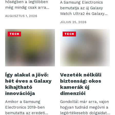
hőségben a legtöbben
A Samsung Electronics
még mindig csak arra
bemutatja az új Galaxy
figyelnek, hogy...
Watch Ultra2 és Galaxy
AUGUSZTUS 1, 2026
Watch9...
JÚLIUS 25, 2026
TECH
TECH
Így alakul a jövő:
Vezeték nélküli
hét éves a Galaxy
biztonság: okos
kihajtható
kamerák új
innovációja
dimenziói
Amikor a Samsung
Gondoltál már arra, vajon
Electronics 2019-ben
hogyan tudnád megóvni a
bemutatta az eredeti
legértékesebb dolgaidat