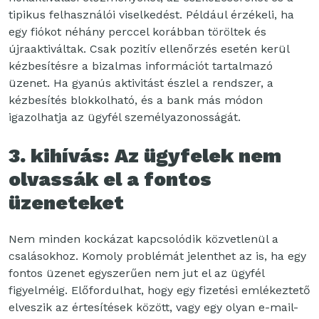
tipikus felhasználói viselkedést. Például érzékeli, ha
egy fiókot néhány perccel korábban töröltek és
újraaktiváltak. Csak pozitív ellenőrzés esetén kerül
kézbesítésre a bizalmas információt tartalmazó
üzenet. Ha gyanús aktivitást észlel a rendszer, a
kézbesítés blokkolható, és a bank más módon
igazolhatja az ügyfél személyazonosságát.
3. kihívás: Az ügyfelek nem
olvassák el a fontos
üzeneteket
Nem minden kockázat kapcsolódik közvetlenül a
csalásokhoz. Komoly problémát jelenthet az is, ha egy
fontos üzenet egyszerűen nem jut el az ügyfél
figyelméig. Előfordulhat, hogy egy fizetési emlékeztető
elveszik az értesítések között, vagy egy olyan e-mail-