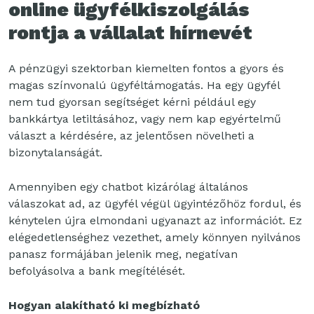
online ügyfélkiszolgálás
rontja a vállalat hírnevét
A pénzügyi szektorban kiemelten fontos a gyors és
magas színvonalú ügyféltámogatás. Ha egy ügyfél
nem tud gyorsan segítséget kérni például egy
bankkártya letiltásához, vagy nem kap egyértelmű
választ a kérdésére, az jelentősen növelheti a
bizonytalanságát.
Amennyiben egy chatbot kizárólag általános
válaszokat ad, az ügyfél végül ügyintézőhöz fordul, és
kénytelen újra elmondani ugyanazt az információt. Ez
elégedetlenséghez vezethet, amely könnyen nyilvános
panasz formájában jelenik meg, negatívan
befolyásolva a bank megítélését.
Hogyan alakítható ki megbízható