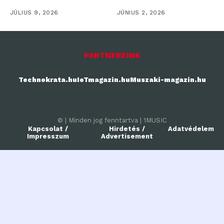
Galaxy Foldot, nem
egy helyzetben,...
JÚLIUS 9, 2026
JÚNIUS 2, 2026
csupán...
PARTNEREINK
Technokrata.hu
IoTmagazin.hu
Muszaki-magazin.hu
© | Minden jog fenntartva | 1MUSIC
Kapcsolat /
Hirdetés /
Adatvédelem
Impresszum
Advertisement