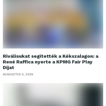
Riválisukat segítették a Kékszalagon: a
René Raffica nyerte a KPMG Fair Play
Díjat
AUGUSZTUS 5, 2026