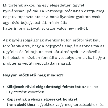
Mi történik akkor, ha egy elégedetlen ügyfél
nyilvánosan, például a közösségi médiában osztja meg
negatív tapasztalatait? A bank ilyenkor gyakran csak
egy rövid bejegyzést lát, minimális
háttérinformációval, sokszor valós név nélkül.
Az ügyfélszolgálatnak ilyenkor külön erőforrást kell
fordítania arra, hogy a bejegyzés alapján azonosítsa az
ügyfelet és feltárja az eset körülményeit. Ez növeli a
terhelést, miközben fennáll a veszélye annak is, hogy a
probléma végül megoldatlan marad.
Hogyan előzhető meg mindez?
Küldjenek rövid elégedettségi felmérést
az online
ügyintézést követően.
Kapcsolják a visszajelzéseket
konkrét
tranzakciókhoz
, ügyekhez vagy megkeresésekhez, és