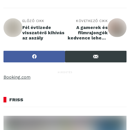
ELŐZŐ CIKK
KÖVETKEZŐ CIKK
Fél évtizede
A gamerek és
visszatérő kihívás
filmrajongók
az aszály
kedvence lehet a
Hisense új
televíziója
HIRDETÉS
Booking.com
FRISS