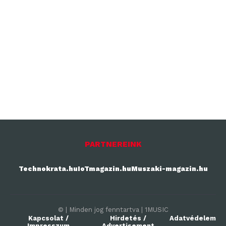
PARTNEREINK
Technokrata.hu
IoTmagazin.hu
Muszaki-magazin.hu
© | Minden jog fenntartva | 1MUSIC
Kapcsolat /
Hirdetés /
Adatvédelem
Impresszum
Advertisement