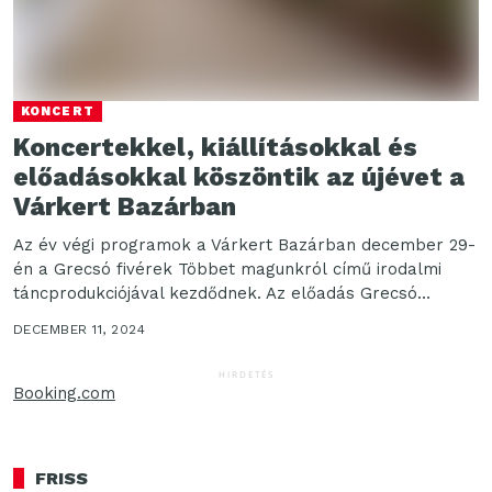
KONCERT
Koncertekkel, kiállításokkal és
előadásokkal köszöntik az újévet a
Várkert Bazárban
Az év végi programok a Várkert Bazárban december 29-
én a Grecsó fivérek Többet magunkról című irodalmi
táncprodukciójával kezdődnek. Az előadás Grecsó
Krisztián író műveire...
DECEMBER 11, 2024
HIRDETÉS
Booking.com
FRISS