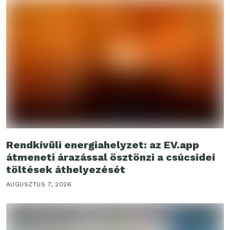
Rendkívüli energiahelyzet: az EV.app
átmeneti árazással ösztönzi a csúcsidei
töltések áthelyezését
AUGUSZTUS 7, 2026