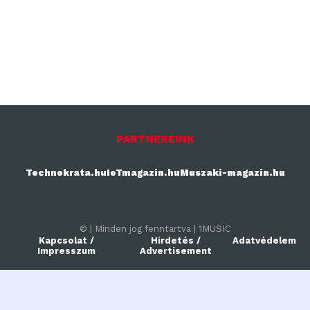
PARTNEREINK
Technokrata.hu
IoTmagazin.hu
Muszaki-magazin.hu
© | Minden jog fenntartva | 1MUSIC
Kapcsolat /
Hirdetés /
Adatvédelem
Impresszum
Advertisement