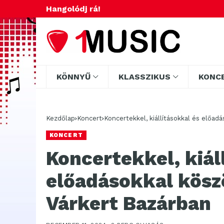
Hangolódj rá!
KÖNNYŰ
KLASSZIKUS
KONC
Kezdőlap
Koncert
Koncertekkel, kiállításokkal és előad
KONCERT
Koncertekkel, kiál
előadásokkal köszö
Várkert Bazárban