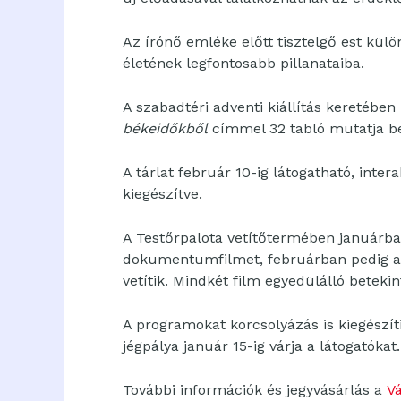
Az írónő emléke előtt tisztelgő est kül
életének legfontosabb pillanataiba.
A szabadtéri adventi kiállítás keretében
békeidőkből
címmel 32 tabló mutatja be 
A tárlat február 10-ig látogatható, inter
kiegészítve.
A Testőrpalota vetítőtermében januárb
dokumentumfilmet, februárban pedig a 2
vetítik. Mindkét film egyedülálló beteki
A programokat korcsolyázás is kiegészít
jégpálya január 15-ig várja a látogatókat.
További információk és jegyvásárlás a
V