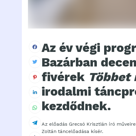
Az év végi prog
Bazárban decem
fivérek
Többet
irodalmi táncpr
kezdődnek.
Az előadás Grecsó Krisztián író műveire
Zoltán táncelőadása kísér.