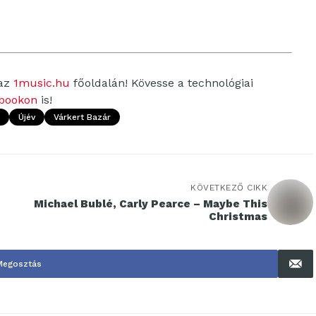
 az
1music.hu
főoldalán! Kövesse a technológiai
bookon
is!
Újév
Várkert Bazár
KÖVETKEZŐ CIKK
Michael Bublé, Carly Pearce – Maybe This
Christmas
Megosztás