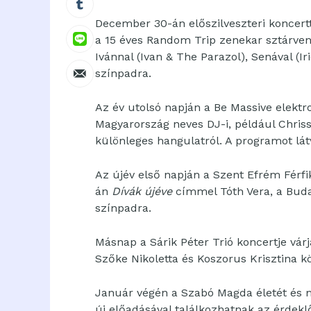
December 30-án előszilveszteri koncert
a 15 éves Random Trip zenekar sztárvend
Ivánnal (Ivan & The Parazol), Senával (Ir
színpadra.
Az év utolsó napján a Be Massive elektro
Magyarország neves DJ-i, például Chri
különleges hangulatról. A programot lá
Az újév első napján a Szent Efrém Férfi
án
Dívák újéve
címmel Tóth Vera, a Buda
színpadra.
Másnap a Sárik Péter Trió koncertje várj
Szőke Nikoletta és Koszorus Krisztina k
Január végén a Szabó Magda életét é
új előadásával találkozhatnak az érdekl