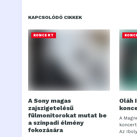
KAPCSOLÓDÓ CIKKEK
KONCERT
KONC
A Sony magas
Oláh 
zajszigetelésű
konce
fülmonitorokat mutat be
A Magne
a színpadi élmény
koncerte
fokozására
Az Iboly