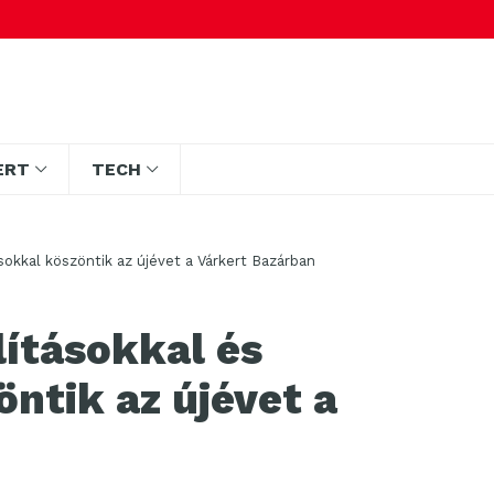
ERT
TECH
ásokkal köszöntik az újévet a Várkert Bazárban
lításokkal és
ntik az újévet a