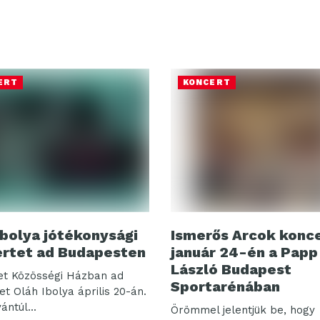
ERT
KONCERT
Ibolya jótékonysági
Ismerős Arcok konc
rtet ad Budapesten
január 24-én a Papp
László Budapest
t Közösségi Házban ad
Sportarénában
t Oláh Ibolya április 20-án.
ántúl...
Örömmel jelentjük be, hogy