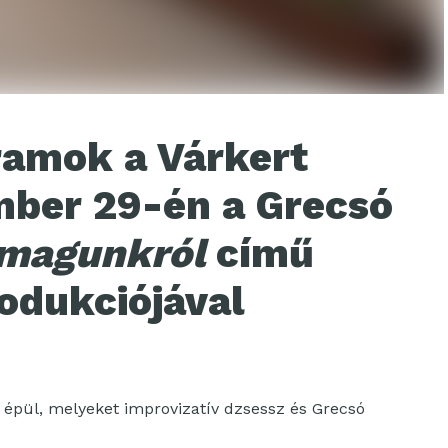
ramok a Várkert
ber 29-én a Grecsó
 magunkról
című
odukciójával
 épül, melyeket improvizatív dzsessz és Grecsó