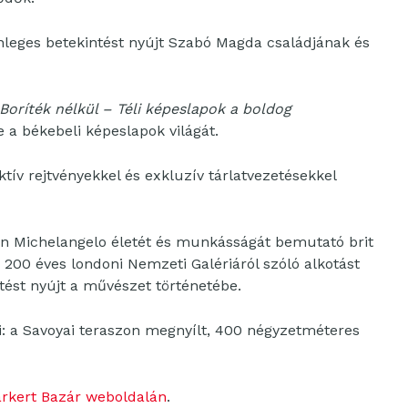
önleges betekintést nyújt Szabó Magda családjának és
Boríték nélkül – Téli képeslapok a boldog
a békebeli képeslapok világát.
aktív rejtvényekkel és exkluzív tárlatvezetésekkel
an Michelangelo életét és munkásságát bemutató brit
00 éves londoni Nemzeti Galériáról szóló alkotást
ntést nyújt a művészet történetébe.
i: a Savoyai teraszon megnyílt, 400 négyzetméteres
árkert Bazár weboldalán
.