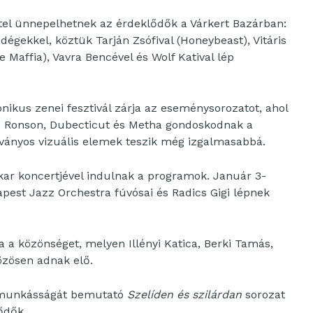
tel ünnepelhetnek az érdeklődők a Várkert Bazárban:
égekkel, köztük Tarján Zsófival (Honeybeast), Vitáris
ie Maffia), Vavra Bencével és Wolf Katival lép
nikus zenei fesztivál zárja az eseménysorozatot, ahol
ss Ronson, Dubecticut és Metha gondoskodnak a
tványos vizuális elemek teszik még izgalmasabbá.
kar koncertjével indulnak a programok. Január 3-
pest Jazz Orchestra fúvósai és Radics Gigi lépnek
a a közönséget, melyen Illényi Katica, Berki Tamás,
özösen adnak elő.
s munkásságát bemutató
Szelíden és szilárdan
sorozat
ődők.