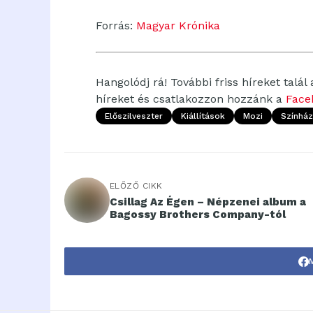
Forrás:
Magyar Krónika
Hangolódj rá! További friss híreket talál
híreket és csatlakozzon hozzánk a
Face
Előszilveszter
Kiállítások
Mozi
Színház
ELŐZŐ CIKK
Csillag Az Égen – Népzenei album a
Bagossy Brothers Company-tól