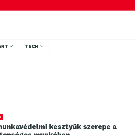
ERT
TECH
R
munkavédelmi kesztyűk szerepe a
ztonságos munkában