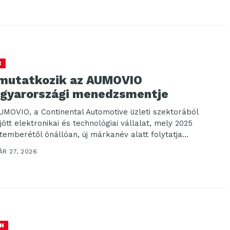
R
mutatkozik az AUMOVIO
gyarországi menedzsmentje
UMOVIO, a Continental Automotive üzleti szektorából
jött elektronikai és technológiai vállalat, mely 2025
temberétől önállóan, új márkanév alatt folytatja
dését. Ehhez kapcsolódva...
ÁR 27, 2026
H