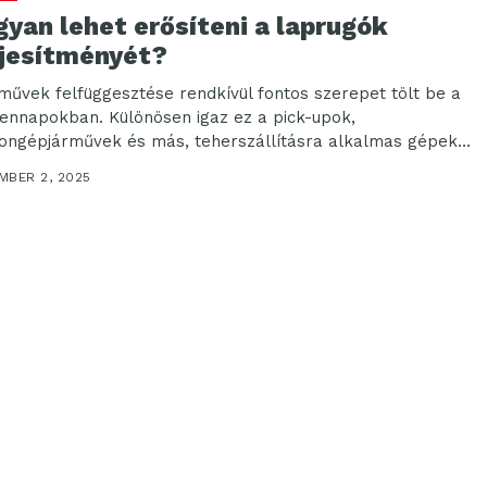
yan lehet erősíteni a laprugók
ljesítményét?
rművek felfüggesztése rendkívül fontos szerepet tölt be a
ennapokban. Különösen igaz ez a pick-upok,
ongépjárművek és más, teherszállításra alkalmas gépek
ben, de...
MBER 2, 2025