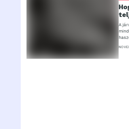
Hog
te
A já
mind
hasz
eseté
NOVE