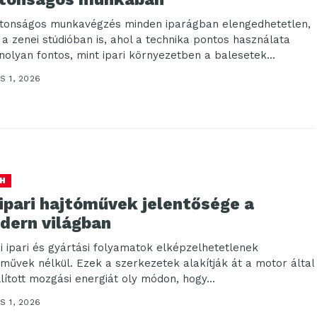
ztonságos munkavégzés minden iparágban elengedhetetlen,
 a zenei stúdióban is, ahol a technika pontos használata
nolyan fontos, mint ipari környezetben a balesetek...
S 1, 2026
H
ipari hajtóművek jelentősége a
dern világban
i ipari és gyártási folyamatok elképzelhetetlenek
óművek nélkül. Ezek a szerkezetek alakítják át a motor által
llított mozgási energiát oly módon, hogy...
S 1, 2026