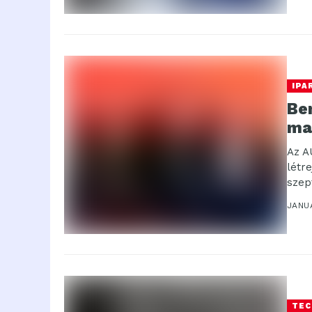
IPA
Be
ma
Az A
létre
szep
műkö
JANU
TEC