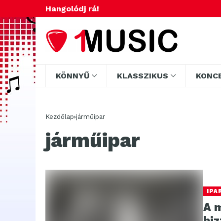
Hangolódj rá!
KÖNNYŰ
KLASSZIKUS
KONC
Kezdőlap
járműipar
járműipar
IPA
A 
bi