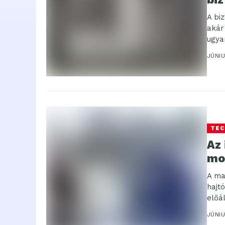
A bi
akár
ugya
JÚNIU
TEC
Az 
mo
A ma
hajt
előá
JÚNIU