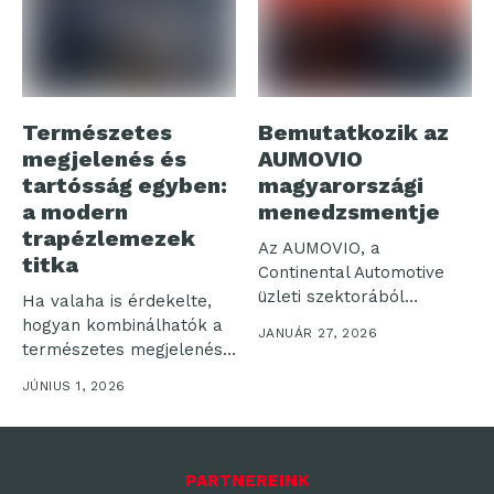
Természetes
Bemutatkozik az
megjelenés és
AUMOVIO
tartósság egyben:
magyarországi
a modern
menedzsmentje
trapézlemezek
Az AUMOVIO, a
titka
Continental Automotive
üzleti szektorából
Ha valaha is érdekelte,
létrejött elektronikai és
hogyan kombinálhatók a
JANUÁR 27, 2026
technológiai vállalat,...
természetes megjelenés
és a tartósság,...
JÚNIUS 1, 2026
PARTNEREINK