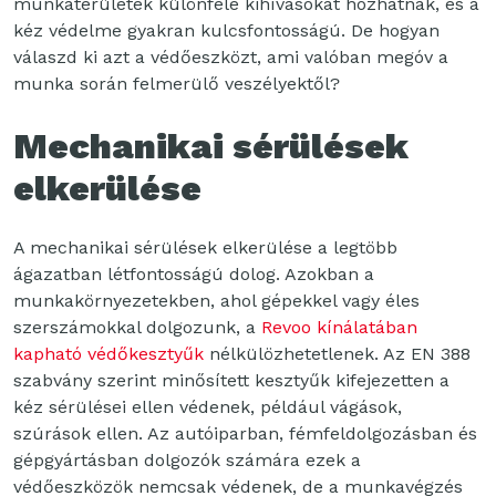
munkaterületek különféle kihívásokat hozhatnak, és a
kéz védelme gyakran kulcsfontosságú. De hogyan
válaszd ki azt a védőeszközt, ami valóban megóv a
munka során felmerülő veszélyektől?
Mechanikai sérülések
elkerülése
A mechanikai sérülések elkerülése a legtöbb
ágazatban létfontosságú dolog. Azokban a
munkakörnyezetekben, ahol gépekkel vagy éles
szerszámokkal dolgozunk, a
Revoo kínálatában
kapható védőkesztyűk
nélkülözhetetlenek. Az EN 388
szabvány szerint minősített kesztyűk kifejezetten a
kéz sérülései ellen védenek, például vágások,
szúrások ellen. Az autóiparban, fémfeldolgozásban és
gépgyártásban dolgozók számára ezek a
védőeszközök nemcsak védenek, de a munkavégzés