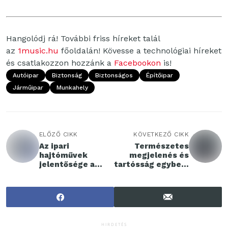
Hangolódj rá! További friss híreket talál
az
1music.hu
főoldalán! Kövesse a technológiai híreket
és csatlakozzon hozzánk a
Facebookon
is!
Autóipar
Biztonság
Biztonságos
Építőipar
Járműipar
Munkahely
ELŐZŐ CIKK
KÖVETKEZŐ CIKK
Az ipari
Természetes
hajtóművek
megjelenés és
jelentősége a
tartósság egyben:
modern világban
a modern
trapézlemezek
titka
HIRDETÉS