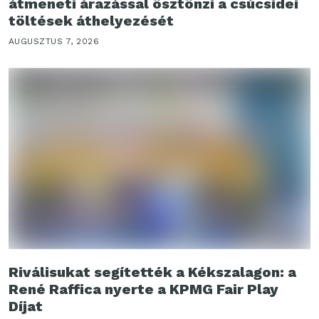
átmeneti árazással ösztönzi a csúcsidei
töltések áthelyezését
AUGUSZTUS 7, 2026
Riválisukat segítették a Kékszalagon: a
René Raffica nyerte a KPMG Fair Play
Díjat