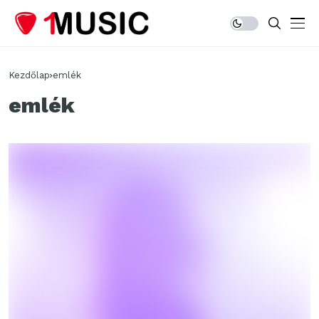
Kezdőlap
emlék
emlék