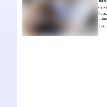
19 n
itt 
albu
OKTÓ