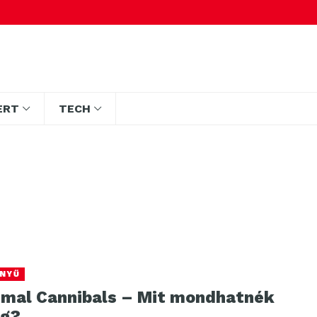
ERT
TECH
NYŰ
imal Cannibals – Mit mondhatnék
g?