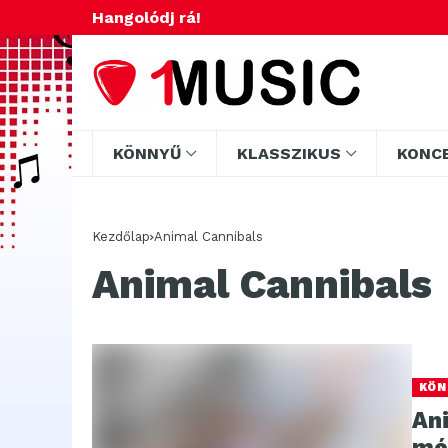
Hangolódj rá!
KÖNNYŰ
KLASSZIKUS
KONC
Kezdőlap
Animal Cannibals
Animal Cannibals
KÖN
An
mé