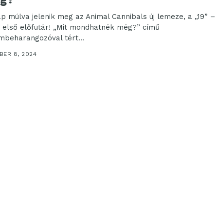
ap múlva jelenik meg az Animal Cannibals új lemeze, a „19” –
az első előfutár! „Mit mondhatnék még?” című
mbeharangozóval tért...
BER 8, 2024