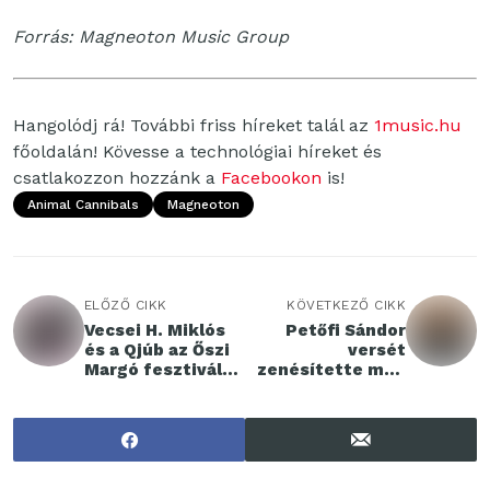
Forrás: Magneoton Music Group
Hangolódj rá! További friss híreket talál az
1music.hu
főoldalán! Kövesse a technológiai híreket és
csatlakozzon hozzánk a
Facebookon
is!
Animal Cannibals
Magneoton
ELŐZŐ CIKK
KÖVETKEZŐ CIKK
Vecsei H. Miklós
Petőfi Sándor
és a Qjúb az Őszi
versét
Margó fesztiválon
zenésítette meg
mutatja be új
a Slowmesh
kislemezét