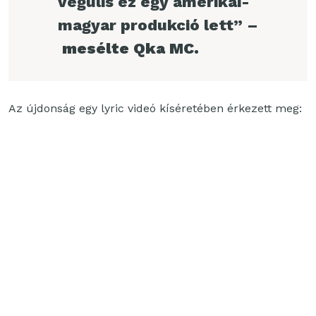
végülis ez egy amerikai-
magyar produkció lett” –
mesélte Qka MC.
Az újdonság egy lyric videó kíséretében érkezett meg: