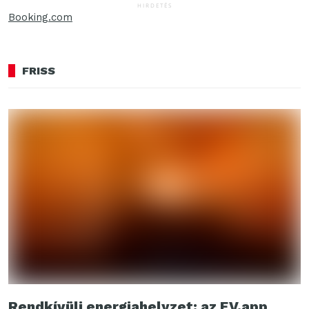
HIRDETÉS
Booking.com
FRISS
Rendkívüli energiahelyzet: az EV.app