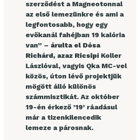
szerződést a Magneotonnal
az első lemezünkre és ami a
legfontosabb, hogy egy
evőkanál fahéjban 19 kalória
van” –
árulta el Dósa
Richárd, azaz Ricsipí
Koller
Lászlóval, vagyis Qka MC-vel
közös, úton lévő projektjük
mögött álló különös
számmisztikát. Az október
19-én érkező ’19’ ráadásul
már a tizenkilencedik
lemeze a párosnak.