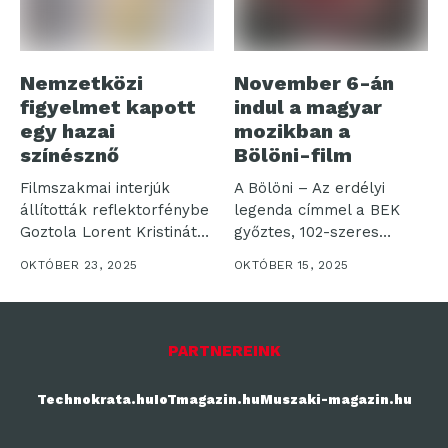
Nemzetközi
November 6-án
figyelmet kapott
indul a magyar
egy hazai
mozikban a
színésznő
Bölöni-film
Filmszakmai interjúk
A Bölöni – Az erdélyi
állították reflektorfénybe
legenda címmel a BEK
Goztola Lorent Kristinát
győztes, 102-szeres
Két rangos – Los
válogatott...
OKTÓBER 23, 2025
OKTÓBER 15, 2025
Angeles-i...
PARTNEREINK
Technokrata.hu
IoTmagazin.hu
Muszaki-magazin.hu