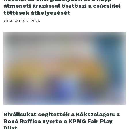
átmeneti árazással ösztönzi a csúcsidei
töltések áthelyezését
AUGUSZTUS 7, 2026
Riválisukat segítették a Kékszalagon: a
René Raffica nyerte a KPMG Fair Play
Díjat