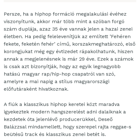
Persze, ha a hiphop formáció megalakulási évéhez
viszonyítunk, akkor már több mint a szóban forgó
szám duplája, azaz 35 éve vannak jelen a hazai zenei
életben. Ha pedig felelevenítjük az említett ’Fehéren
fekete, feketén fehér’ című, korszakmeghatározó, első
korongjukat még egy évtizedet rápakolhatunk, hiszen
annak a megjelenésnek is már 29 éve. Ezek a számok
is csak azt bizonyítják, hogy az egyik legnagyobb
hatású magyar rap/hip-hop csapatról van szó,
amelyre a mai napig a stílus magyarországi
előfutáraként hivatkoznak.
A fiúk a klasszikus hiphop keretei közt maradva
igyekeztek modern hangszerelést adni dalaiknak a
kezdetek óta jelenlévő producerükkel, Deseő
Balázzsal mindamellett, hogy szerepel rajta reggae-s
beütésű track és klasszikus zenei betét is.