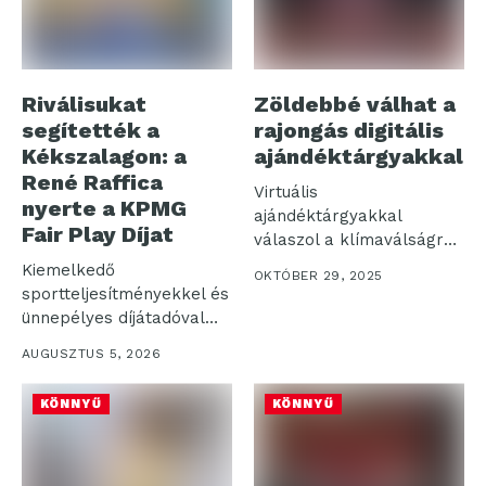
Riválisukat
Zöldebbé válhat a
segítették a
rajongás digitális
Kékszalagon: a
ajándéktárgyakkal
René Raffica
Virtuális
nyerte a KPMG
ajándéktárgyakkal
Fair Play Díjat
válaszol a klímaválságra
egy magyar csapat
Kiemelkedő
OKTÓBER 29, 2025
Virtuális relikviákkal
sportteljesítményekkel és
váltaná ki...
ünnepélyes díjátadóval
zárult az idei 58.
AUGUSZTUS 5, 2026
Kékszalag Raiffeisen
Nagydíj....
KÖNNYŰ
KÖNNYŰ