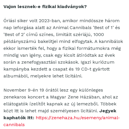
Vajon lesznek-e fizikai kiadványok?
Óriási siker volt 2023-ban, amikor mindössze három
nap leforgása alatt az Animal Cannibals ’Best of 1’ és
’Best of 2’ című színes, limitált szériájú, 1000
példányszámú bakelitjei mind elfogytak. A kannibálok
ekkor ismerték fel, hogy a fizikai formátumokra még
mindig van igény, csak egy kicsit átíródtak az évek
során a zenefogyasztási szokások. Igazi kuriózum
kampányba kezdett a csapat és 19 CD-t gyártott
albumából, melyekre lehet licitálni.
November 9-én 19 órától lesz egy különleges
zenekaros koncert a Magyar Zene Házában, ahol az
ellátogatók ízelítőt kapnak az új lemezből. Többek
közt itt is lehet majd személyesen licitálni.
Jegyek
kaphatók itt:
https://zenehaza.hu/esemeny/animal-
cannibals