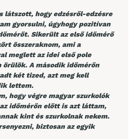
 látszott, hogy edzésről-edzésre
tam gyorsulni, úgyhogy pozitívan
dőmérőt. Sikerült az első időmérő
kört összeraknom, ami a
al meglett az idei első pole
n örülök. A második időmérőn
dt két tized, azt meg kell
ik lettem.
am, hogy végre magyar szurkolók
az időmérőn előtt is azt láttam,
nnak kint és szurkolnak nekem.
rsenyezni, biztosan az egyik