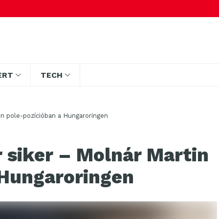
ERT
TECH
in pole-pozícióban a Hungaroringen
 siker – Molnár Martin
 Hungaroringen