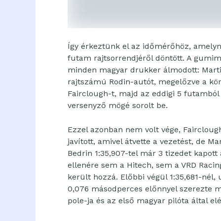
Így érkeztünk el az időmérőhöz, amelyne
futam rajtsorrendjéről döntött. A gumim
minden magyar drukker álmodott: Martin 
rajtszámú Rodin-autót, megelőzve a köré
Fairclough-t, majd az eddigi 5 futamból
versenyző mögé sorolt be.
Ezzel azonban nem volt vége, Faircloug
javított, amivel átvette a vezetést, de Ma
Bedrin 1:35,907-tel már 3 tizedet kapott
ellenére sem a Hitech, sem a VRD Racin
került hozzá. Előbbi végül 1:35,681-nél, 
0,076 másodperces előnnyel szerezte me
pole-ja és az első magyar pilóta által el