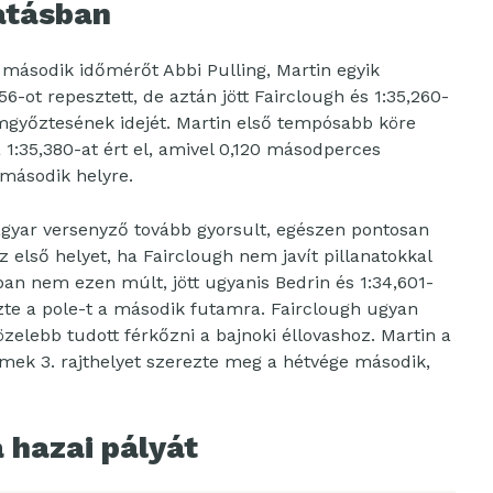
atásban
 második időmérőt Abbi Pulling, Martin egyik
6-ot repesztett, de aztán jött Fairclough és 1:35,260-
amgyőztesének idejét. Martin első tempósabb köre
a 1:35,380-at ért el, amivel 0,120 másodperces
második helyre.
gyar versenyző tovább gyorsult, egészen pontosan
z első helyet, ha Fairclough nem javít pillanatokkal
ban nem ezen múlt, jött ugyanis Bedrin és 1:34,601-
te a pole-t a második futamra. Fairclough ugyan
közelebb tudott férkőzni a bajnoki éllovashoz. Martin a
remek 3. rajthelyet szerezte meg a hétvége második,
 hazai pályát