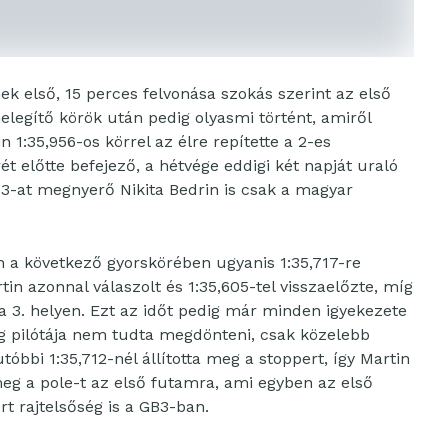
k első, 15 perces felvonása szokás szerint az első
elegítő körök után pedig olyasmi történt, amiről
1:35,956-os körrel az élre repítette a 2-es
t előtte befejező, a hétvége eddigi két napját uraló
 3-at megnyerő Nikita Bedrin is csak a magyar
h a következő gyorskörében ugyanis 1:35,717-re
rtin azonnal válaszolt és 1:35,605-tel visszaelőzte, míg
 a 3. helyen. Ezt az időt pedig már minden igyekezete
g pilótája nem tudta megdönteni, csak közelebb
utóbbi 1:35,712-nél állította meg a stoppert, így Martin
g a pole-t az első futamra, ami egyben az első
ért rajtelsőség is a GB3-ban.