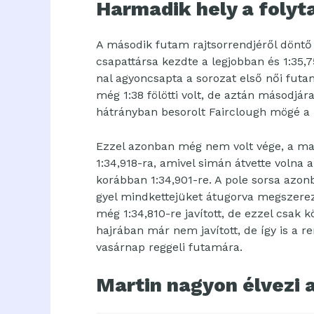
Harmadik hely a folyt
A második futam rajtsorrendjéről döntő
csapattársa kezdte a legjobban és 1:35,75
nal agyoncsapta a sorozat első női fut
még 1:38 fölötti volt, de aztán másodjár
hátrányban besorolt Fairclough mögé a 
Ezzel azonban még nem volt vége, a ma
1:34,918-ra, amivel simán átvette volna a
korábban 1:34,901-re. A pole sorsa azon
gyel mindkettejüket átugorva megszerez
még 1:34,810-re javított, de ezzel csak 
hajrában már nem javított, de így is a 
vasárnap reggeli futamára.
Martin nagyon élvezi a