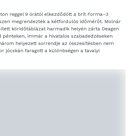
ton reggel 9 órától elkezdődött a brit Forma–3
hiszen megrendezték a kétfordulós időmérőt. Molnár
sített köridőtáblázat harmadik helyén zárta Deagen
jd pénteken, immár a hivatalos szabadedzéseken
három helyezett sorrendje az összesítésben nem
r jócskán faragott a különbségen a tavalyi