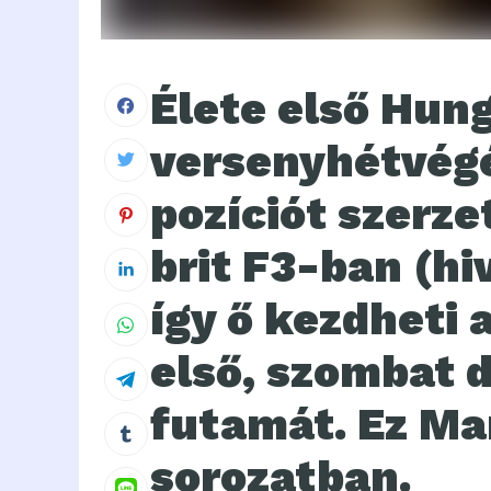
Élete első Hung
versenyhétvégé
pozíciót szerze
brit F3-ban (hi
így ő kezdheti 
első, szombat d
futamát. Ez Mar
sorozatban.