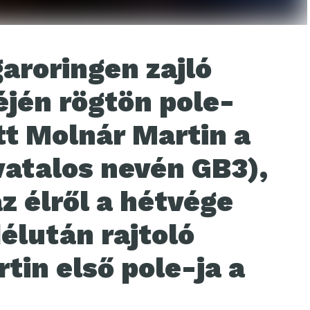
aroringen zajló
jén rögtön pole-
tt Molnár Martin a
vatalos nevén GB3),
az élről a hétvége
élután rajtoló
tin első pole-ja a