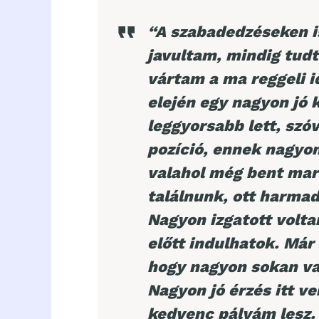
“A szabadedzéseken is
javultam, mindig tud
vártam a ma reggeli i
elején egy nagyon jó 
leggyorsabb lett, szóv
pozíció, ennek nagyo
valahol még bent mara
találnunk, ott harmad
Nagyon izgatott volt
előtt indulhatok. Már 
hogy nagyon sokan va
Nagyon jó érzés itt ve
kedvenc pályám lesz.