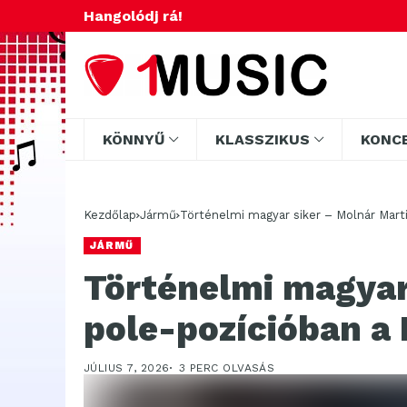
Hangolódj rá!
KÖNNYŰ
KLASSZIKUS
KONC
Kezdőlap
Jármű
Történelmi magyar siker – Molnár Mart
JÁRMŰ
Történelmi magyar
pole-pozícióban a
JÚLIUS 7, 2026
3 PERC OLVASÁS