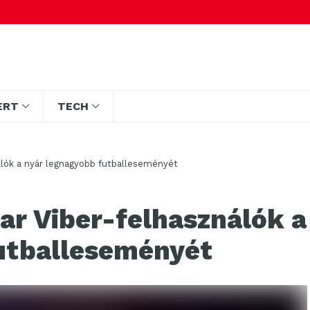
ERT
TECH
nálók a nyár legnagyobb futballeseményét
ar Viber-felhasználók a
utballeseményét