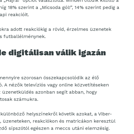
 „Hajrá!” opciót választotta. Minden ötödik kitöltő a
íg 18% szerint a „Micsoda gól!”, 14% szerint pedig a
pi reakcióit.
okra adott reakciókig a rövid, érzelmes üzenetek
ös futballélménynek.
de digitálisan válik igazán
mennyire szorosan összekapcsolódik az élő
. A nézők televíziós vagy online közvetítéseken
z üzenetküldés azonban segít abban, hogy
ntosak számukra.
különböző helyszínekről követik azokat, a Viber-
, üzeneteken, reakciókon és matricákon keresztül
ezdő sípszótól egészen a meccs utáni elemzésig.