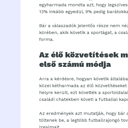
egyharmada mondta azt, hogy legszíves
13% inkább egyedül, 9% pedig barátokka
Bár a válaszadók jelentős része nem né
körében, akik követik a sportágat, a c
forma.
Az élő közvetítések 
első számú módja
Arra a kérdésre, hogyan követik általá
közel kétharmada az élő közvetítéseket
helyre került, ezt követték a sportolda
családi chatekben követi a futballal kap
Az eredmények azt mutatják, hogy bár a 
töltenek be, a legtöbb futballrajongó to
izgalmait.