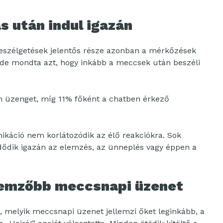
s után indul igazán
beszélgetések jelentős része azonban a mérkőzések
ede mondta azt, hogy inkább a meccsek után beszéli
 üzenget, míg 11% főként a chatben érkező
káció nem korlátozódik az élő reakciókra. Sok
dődik igazán az elemzés, az ünneplés vagy éppen a
llemzőbb meccsnapi üzenet
, melyik meccsnapi üzenet jellemzi őket leginkább, a