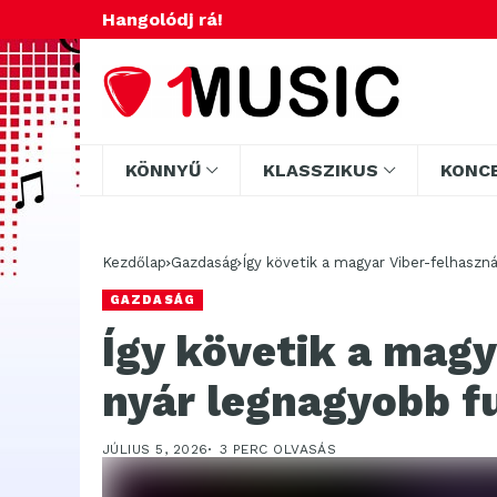
Hangolódj rá!
KÖNNYŰ
KLASSZIKUS
KONC
Kezdőlap
Gazdaság
Így követik a magyar Viber-felhasz
GAZDASÁG
Így követik a magy
nyár legnagyobb f
JÚLIUS 5, 2026
3 PERC OLVASÁS