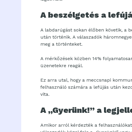
A beszélgetés a lefújá
A labdarúgást sokan élőben követik, a 
után történik. A válaszadók háromnegy
meg a történteket.
A mérkőzések közben 14% folyamatosan
üzenetekre reagál.
Ez arra utal, hogy a meccsnapi kommuni
felhasználó számára a lefújás után kez
vita.
A „Gyerünk!” a legje
Amikor arról kérdezték a felhasználókat