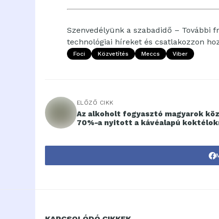
Szenvedélyünk a szabadidő – További fri
technológiai híreket és csatlakozzon h
Foci
Közvetítés
Meccs
Viber
ELŐZŐ CIKK
Az alkoholt fogyasztó magyarok köz
70%-a nyitott a kávéalapú koktélok
KAPCSOLÓDÓ CIKKEK