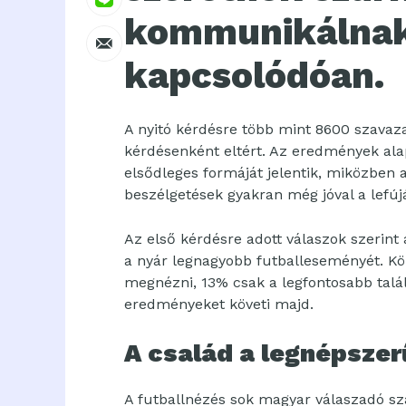
kommunikálnak
kapcsolódóan.
A nyitó kérdésre több mint 8600 szavaz
kérdésenként eltért. Az eredmények alap
elsődleges formáját jelentik, miközben a
beszélgetések gyakran még jóval a lefújá
Az első kérdésre adott válaszok szerint
a nyár legnagyobb futballeseményét. K
megnézni, 13% csak a legfontosabb talá
eredményeket követi majd.
A család a legnépsze
A futballnézés sok magyar válaszadó sz