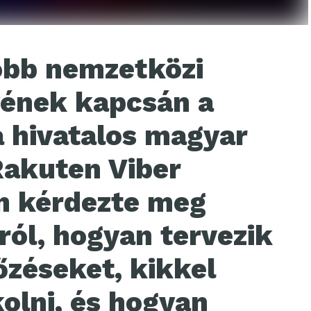
obb nemzetközi
ének kapcsán a
a hivatalos magyar
Rakuten Viber
n kérdezte meg
rról, hogyan tervezik
zéseket, kikkel
olni, és hogyan