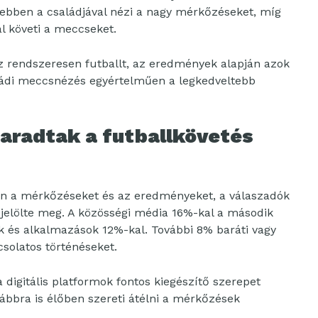
ebben a családjával nézi a nagy mérkőzéseket, míg
l követi a meccseket.
z rendszeresen futballt, az eredmények alapján azok
saládi meccsnézés egyértelműen a legkedveltebb
maradtak a futballkövetés
ban a mérkőzéseket és az eredményeket, a válaszadók
 jelölte meg. A közösségi média 16%-kal a második
lak és alkalmazások 12%-kal. További 8% baráti vagy
csolatos történéseket.
digitális platformok fontos kiegészítő szerepet
vábbra is élőben szereti átélni a mérkőzések