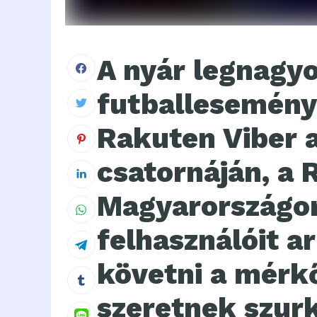
A nyár legnagy
futballesemény
Rakuten Viber 
csatornáján, a 
Magyarországo
felhasználóit a
követni a mérkő
szeretnek szurk