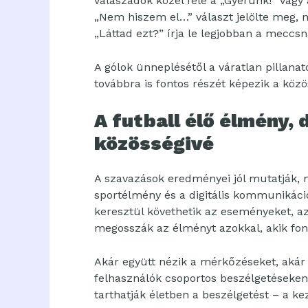
válaszadók közel fele a „Gyerünk!” vagy a
„Nem hiszem el…” választ jelölte meg, m
„Láttad ezt?” írja le legjobban a meccsna
A gólok ünneplésétől a váratlan pillanat
továbbra is fontos részét képezik a köz
A futball élő élmény, 
közösségivé
A szavazások eredményei jól mutatják, 
sportélmény és a digitális kommunikáció
keresztül követhetik az eseményeket, a
megosszák az élményt azokkal, akik fo
Akár együtt nézik a mérkőzéseket, akár 
felhasználók csoportos beszélgetéseken
tarthatják életben a beszélgetést – a k