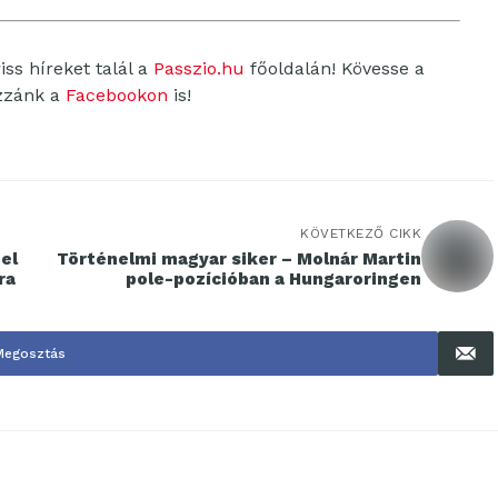
ss híreket talál a
Passzio.hu
főoldalán! Kövesse a
ozzánk a
Facebookon
is!
KÖVETKEZŐ CIKK
el
Történelmi magyar siker – Molnár Martin
ra
pole-pozícióban a Hungaroringen
Megosztás