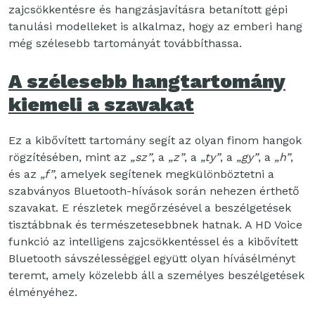
zajcsökkentésre és hangzásjavításra betanított gépi
tanulási modelleket is alkalmaz, hogy az emberi hang
még szélesebb tartományát továbbíthassa.
A szélesebb hangtartomány
kiemeli a szavakat
Ez a kibővített tartomány segít az olyan finom hangok
rögzítésében, mint az
„sz”
, a
„z”
, a
„ty”
, a
„gy”
, a
„h”
,
és az
„f”
, amelyek segítenek megkülönböztetni a
szabványos Bluetooth-hívások során nehezen érthető
szavakat. E részletek megőrzésével a beszélgetések
tisztábbnak és természetesebbnek hatnak. A HD Voice
funkció az intelligens zajcsökkentéssel és a kibővített
Bluetooth sávszélességgel együtt olyan hívásélményt
teremt, amely közelebb áll a személyes beszélgetések
élményéhez.