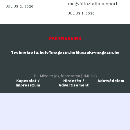
megváltoztatta a sport
JÚLIUS 2, 2026
területét, különösen a
JÚLIUS 1, 2026
labdarúgásban, ahol...
PARTNEREINK
Technokrata.hu
IoTmagazin.hu
Muszaki-magazin.hu
© | Minden jog fenntartva | 1MUSIC
Kapcsolat /
Hirdetés /
Adatvédelem
Impresszum
Advertisement