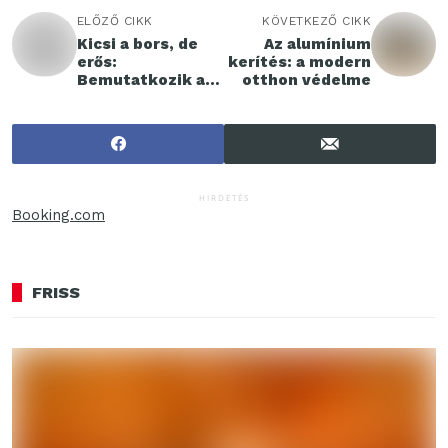
ELŐZŐ CIKK
KÖVETKEZŐ CIKK
Kicsi a bors, de
Az alumínium
erős:
kerítés: a modern
Bemutatkozik a
otthon védelme
KALLSUP, az IKEA
új hordozható
hangszórója
HIRDETÉS
Booking.com
FRISS