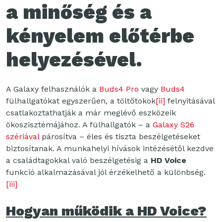
a minőség és a
kényelem előtérbe
helyezésével.
A Galaxy felhasználók a
Buds4 Pro
vagy
Buds4
fülhallgatókat egyszerűen, a töltőtokok
[ii]
felnyitásával
csatlakoztathatják a már meglévő eszközeik
ökoszisztémájához. A fülhallgatók – a
Galaxy S26
szériával
párosítva – éles és tiszta beszélgetéseket
biztosítanak. A munkahelyi hívások intézésétől kezdve
a családtagokkal való beszélgetésig a
HD Voice
funkció alkalmazásával jól érzékelhető a különbség.
[iii]
Hogyan működik a HD Voice?