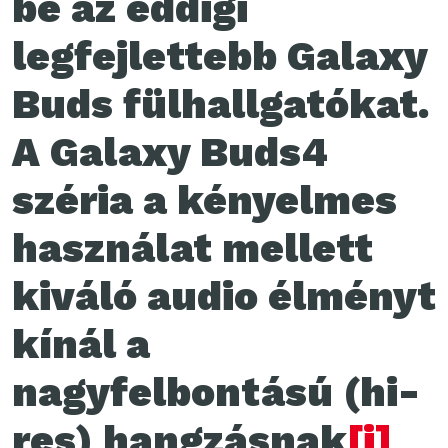
be az eddigi
legfejlettebb Galaxy
Buds fülhallgatókat.
A Galaxy Buds4
széria a kényelmes
használat mellett
kiváló audio élményt
kínál a
nagyfelbontású (hi-
res) hangzásnak
[i]