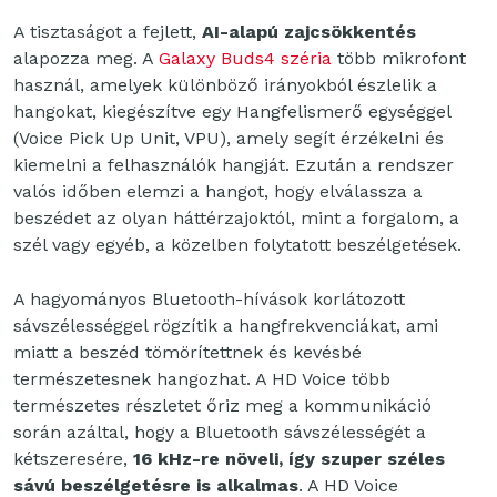
A tisztaságot a fejlett,
AI-alapú zajcsökkentés
alapozza meg. A
Galaxy Buds4 széria
több mikrofont
használ, amelyek különböző irányokból észlelik a
hangokat, kiegészítve egy Hangfelismerő egységgel
(Voice Pick Up Unit, VPU), amely segít érzékelni és
kiemelni a felhasználók hangját. Ezután a rendszer
valós időben elemzi a hangot, hogy elválassza a
beszédet az olyan háttérzajoktól, mint a forgalom, a
szél vagy egyéb, a közelben folytatott beszélgetések.
A hagyományos Bluetooth-hívások korlátozott
sávszélességgel rögzítik a hangfrekvenciákat, ami
miatt a beszéd tömörítettnek és kevésbé
természetesnek hangozhat. A HD Voice több
természetes részletet őriz meg a kommunikáció
során azáltal, hogy a Bluetooth sávszélességét a
kétszeresére,
16 kHz-re növeli, így szuper széles
sávú beszélgetésre is alkalmas
. A HD Voice