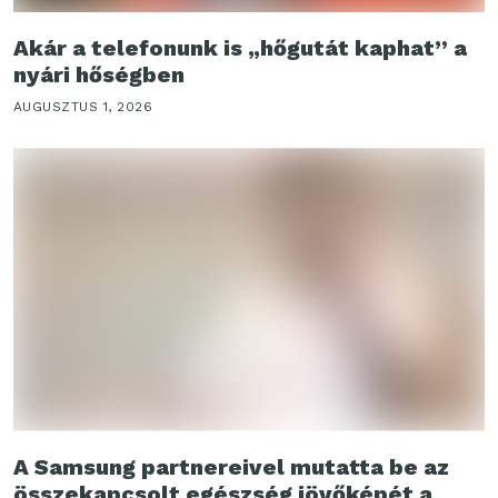
Akár a telefonunk is „hőgutát kaphat” a
nyári hőségben
AUGUSZTUS 1, 2026
A Samsung partnereivel mutatta be az
összekapcsolt egészség jövőképét a