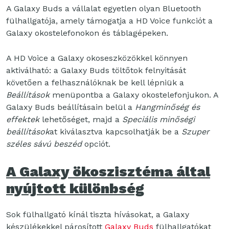
A Galaxy Buds a vállalat egyetlen olyan Bluetooth
fülhallgatója, amely támogatja a HD Voice funkciót a
Galaxy okostelefonokon és táblagépeken.
A HD Voice a Galaxy okoseszközökkel könnyen
aktiválható: a Galaxy Buds töltőtok felnyitását
követően a felhasználóknak be kell lépniük a
Beállítások
menüpontba a Galaxy okostelefonjukon. A
Galaxy Buds beállításain belül a
Hangminőség és
effektek
lehetőséget, majd a
Speciális minőségi
beállítások
at kiválasztva kapcsolhatják be a
Szuper
széles sávú beszéd
opciót.
A Galaxy ökoszisztéma által
nyújtott különbség
Sok fülhallgató kínál tiszta hívásokat, a Galaxy
készülékekkel párosított
Galaxy Buds
fülhallgatókat