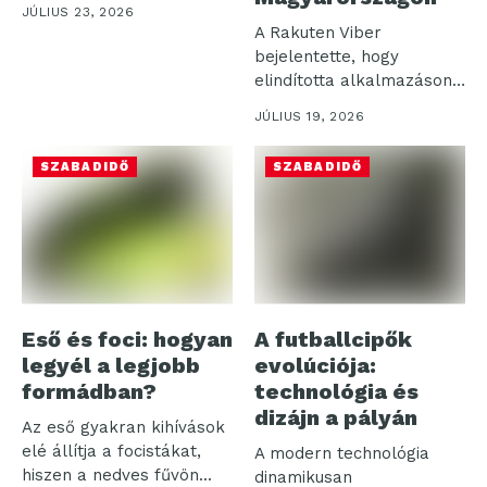
mellett zajlott a Telekom
JÚLIUS 23, 2026
TV és...
A Rakuten Viber
bejelentette, hogy
elindította alkalmazáson
belüli utazási eSIM-
JÚLIUS 19, 2026
szolgáltatását, amely
kedvező...
SZABADIDŐ
SZABADIDŐ
Eső és foci: hogyan
A futballcipők
legyél a legjobb
evolúciója:
formádban?
technológia és
dizájn a pályán
Az eső gyakran kihívások
elé állítja a focistákat,
A modern technológia
hiszen a nedves fűvön...
dinamikusan