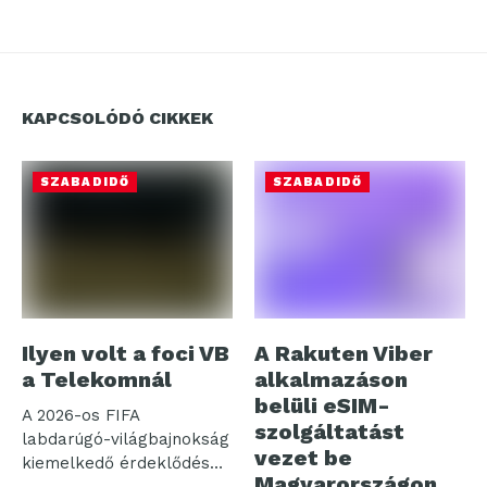
KAPCSOLÓDÓ CIKKEK
SZABADIDŐ
SZABADIDŐ
Ilyen volt a foci VB
A Rakuten Viber
a Telekomnál
alkalmazáson
belüli eSIM-
A 2026-os FIFA
szolgáltatást
labdarúgó-világbajnokság
vezet be
kiemelkedő érdeklődés
Magyarországon