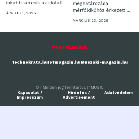
inkább keresik az időtálló
meghatározása
és praktikus
mérföldkőhöz érkezett:
ÁPRILIS 1, 2026
megoldásokat,...
míg korábban a
MÁRCIUS 23, 2026
komfortról alkotott
képünket...
PARTNEREINK
Technokrata.hu
IoTmagazin.hu
Muszaki-magazin.hu
© | Minden jog fenntartva | 1MUSIC
Kapcsolat /
Hirdetés /
Adatvédelem
Impresszum
Advertisement