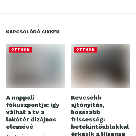
KAPCSOLÓDÓ CIKKEK
OTTHON
OTTHON
A nappali
Kevesebb
fókuszpontja: így
ajtónyitás,
válhat a tv a
hosszabb
lakótér dizájnos
frissesség:
elemévé
betekintőablakkal
érkezik a Hisense