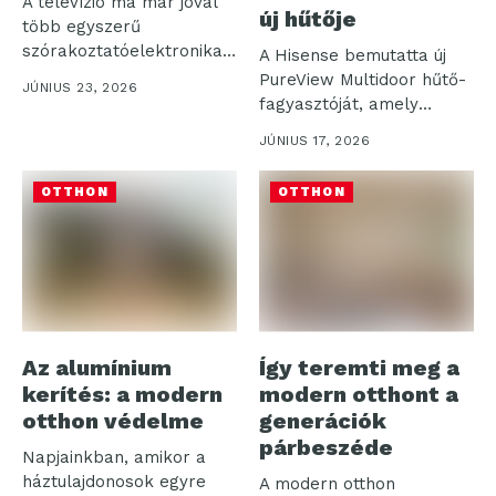
A televízió ma már jóval
új hűtője
több egyszerű
szórakoztatóelektronikai
A Hisense bemutatta új
eszköznél: otthonunk
PureView Multidoor hűtő-
JÚNIUS 23, 2026
dizájnjának szerves,...
fagyasztóját, amely
betekintő ablakkal,
JÚNIUS 17, 2026
intelligens
készletkezelő...
OTTHON
OTTHON
Az alumínium
Így teremti meg a
kerítés: a modern
modern otthont a
otthon védelme
generációk
párbeszéde
Napjainkban, amikor a
háztulajdonosok egyre
A modern otthon