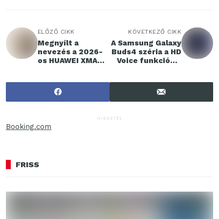
ELŐZŐ CIKK
KÖVETKEZŐ CIKK
Megnyílt a
A Samsung Galaxy
nevezés a 2026-
Buds4 széria a HD
os HUAWEI XMAGE
Voice funkcióval
Awards
tisztább
fotópályázatra
hangminőségű
hívásokat kínál
HIRDETÉS
Booking.com
FRISS