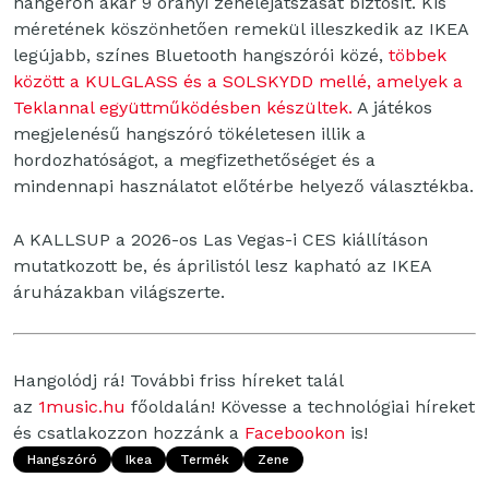
hangerőn akár 9 órányi zenelejátszását biztosít. Kis
méretének köszönhetően remekül illeszkedik az IKEA
legújabb, színes Bluetooth hangszórói közé,
többek
között a KULGLASS és a SOLSKYDD mellé, amelyek a
Teklannal együttműködésben készültek.
A játékos
megjelenésű hangszóró tökéletesen illik a
hordozhatóságot, a megfizethetőséget és a
mindennapi használatot előtérbe helyező választékba.
A KALLSUP a 2026-os Las Vegas-i CES kiállításon
mutatkozott be, és áprilistól lesz kapható az IKEA
áruházakban világszerte.
Hangolódj rá! További friss híreket talál
az
1music.hu
főoldalán! Kövesse a technológiai híreket
és csatlakozzon hozzánk a
Facebookon
is!
Hangszóró
Ikea
Termék
Zene