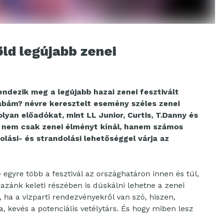
ld legújabb zenei
ndezik meg a legújabb hazai zenei fesztivált
 babám? névre keresztelt esemény széles zenei
 olyan előadókat, mint LL Junior, Curtis, T.Danny és
l nem csak zenei élményt kínál, hanem számos
olási- és strandolási lehetőséggel várja az
egyre több a fesztivál az országhatáron innen és túl,
zánk keleti részében is dúskálni lehetne a zenei
 ha a vizparti rendezvényekről van szó, hiszen,
a, kevés a potenciális vetélytárs. És hogy miben lesz