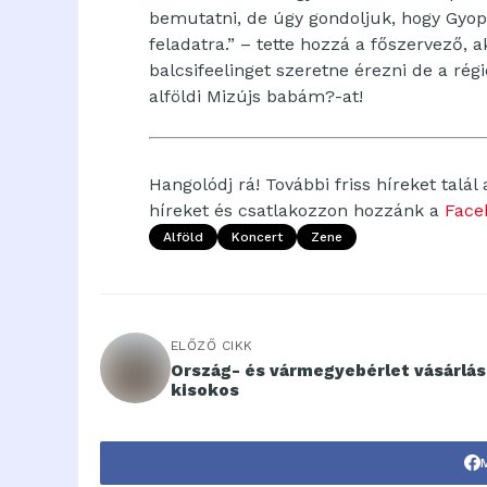
bemutatni, de úgy gondoljuk, hogy Gyopá
feladatra.” – tette hozzá a főszervező, a
balcsifeelinget szeretne érezni de a rég
alföldi Mizújs babám?-at!
Hangolódj rá! További friss híreket talál
híreket és csatlakozzon hozzánk a
Face
Alföld
Koncert
Zene
ELŐZŐ CIKK
Ország- és vármegyebérlet vásárlás
kisokos