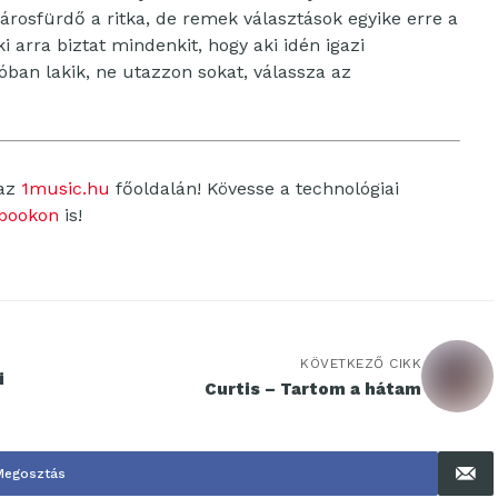
rosfürdő a ritka, de remek választások egyike erre a
ki arra biztat mindenkit, hogy aki idén igazi
ióban lakik, ne utazzon sokat, válassza az
 az
1music.hu
főoldalán! Kövesse a technológiai
bookon
is!
KÖVETKEZŐ CIKK
i
Curtis – Tartom a hátam
Megosztás