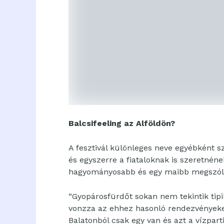
Balcsifeeling az Alföldön?
A fesztivál különleges neve egyébként s
és egyszerre a fiataloknak is szeretnéne
hagyományosabb és egy maibb megszólí
“Gyopárosfürdőt sokan nem tekintik tipik
vonzza az ehhez hasonló rendezvényeke
Balatonból csak egy van és azt a vízpar