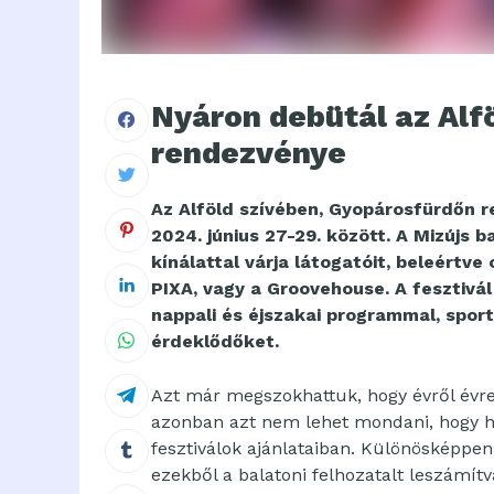
Nyáron debütál az Alfö
rendezvénye
Az Alföld szívében, Gyopárosfürdőn re
2024. június 27-29. között. A Mizújs
kínálattal várja látogatóit, beleértve
PIXA, vagy a Groovehouse. A fesztivá
nappali és éjszakai programmal, sport
érdeklődőket.
Azt már megszokhattuk, hogy évről évre 
azonban azt nem lehet mondani, hogy ha
fesztiválok ajánlataiban. Különösképpen,
ezekből a balatoni felhozatalt leszámítv