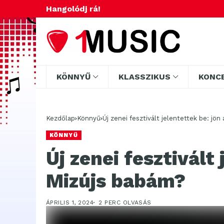
Hangolódj rá!
KÖNNYŰ
KLASSZIKUS
KONC
Kezdőlap
Könnyű
Új zenei fesztivált jelentettek be: jö
KÖNNYŰ
Új zenei fesztivált
Mizújs babám?
ÁPRILIS 1, 2024
2 PERC OLVASÁS