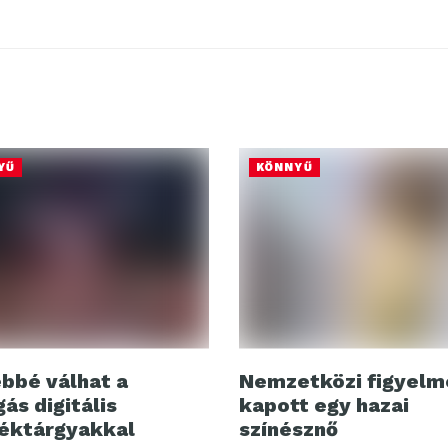
YŰ
KÖNNYŰ
bbé válhat a
Nemzetközi figyelm
ás digitális
kapott egy hazai
éktárgyakkal
színésznő