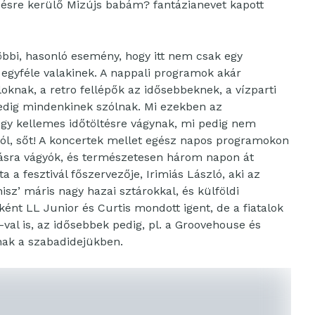
zésre kerülő Mizújs babám? fantázianevet kapott
többi, hasonló esemény, hogy itt nem csak egy
k egyféle valakinek. A nappali programok akár
loknak, a retro fellépők az idősebbeknek, a vízparti
edig mindenkinek szólnak. Mi ezekben az
gy kellemes időtöltésre vágynak, mi pedig nem
tól, sőt! A koncertek mellet egész napos programokon
gásra vágyók, és természetesen három napon át
 a fesztivál főszervezője, Irimiás László, aki az
hisz’ máris nagy hazai sztárokkal, és külföldi
ént LL Junior és Curtis mondott igent, de a fiatalok
val is, az idősebbek pedig, pl. a Groovehouse és
nak a szabadidejükben.