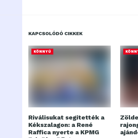
KAPCSOLÓDÓ CIKKEK
KÖNNYŰ
KÖNN
Riválisukat segítették a
Zölde
Kékszalagon: a René
rajong
Raffica nyerte a KPMG
ajánd