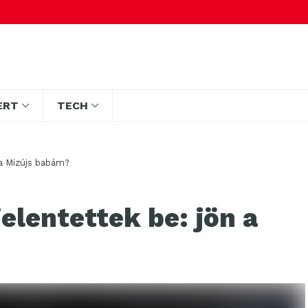
ERT
TECH
n a Mizújs babám?
 jelentettek be: jön a