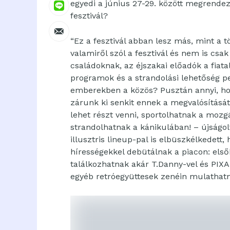
egyedi a június 27-29. között megrende
fesztivál?
“Ez a fesztivál abban lesz más, mint a 
valamiről szól a fesztivál és nem is csa
családoknak, az éjszakai előadók a fiata
programok és a strandolási lehetőség p
emberekben a közös? Pusztán annyi, ho
zárunk ki senkit ennek a megvalósításá
lehet részt venni, sportolhatnak a moz
strandolhatnak a kánikulában! – újságolta
illusztris lineup-pal is elbüszkélkedett, 
hírességekkel debütálnak a piacon: elsők
találkozhatnak akár T.Danny-vel és PIXA-
egyéb retróegyüttesek zenéin mulathat