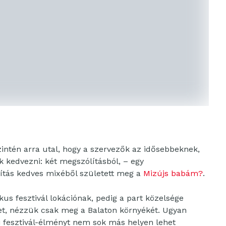
zintén arra utal, hogy a szervezők az idősebbeknek,
k kedvezni: két megszólításból, – egy
tás kedves mixéből született meg a
Mizújs babám?
.
us fesztivál lokációnak, pedig a part közelsége
t, nézzük csak meg a Balaton környékét. Ugyan
ti fesztivál-élményt nem sok más helyen lehet