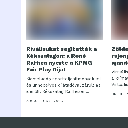
Riválisukat segítették a
Zölde
Kékszalagon: a René
rajong
Raffica nyerte a KPMG
ajánd
Fair Play Díjat
Virtuál
a klíma
Kiemelkedő sportteljesítményekkel
Virtuáli
és ünnepélyes díjátadóval zárult az
idei 58. Kékszalag Raiffeisen
OKTÓBER
Nagydíj....
AUGUSZTUS 5, 2026