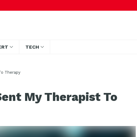
ERT
TECH
To Therapy
Sent My Therapist To