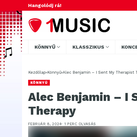
Hangolódj rá!
KÖNNYŰ
KLASSZIKUS
KONC
Kezdőlap
Könnyű
Alec Benjamin – I Sent My Therapist 
KÖNNYŰ
Alec Benjamin – I 
Therapy
FEBRUÁR 8, 2024
1 PERC OLVASÁS