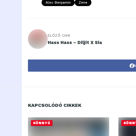
Alec Benjamin
Zene
ELŐZŐ CIKK
Hass Hass – Diljit X Sia
KAPCSOLÓDÓ CIKKEK
KÖNNYŰ
KÖNN