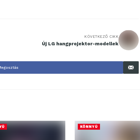
KÖVETKEZŐ CIKK
Új LG hangprojektor-modellek
Megosztás
YŰ
KÖNNYŰ