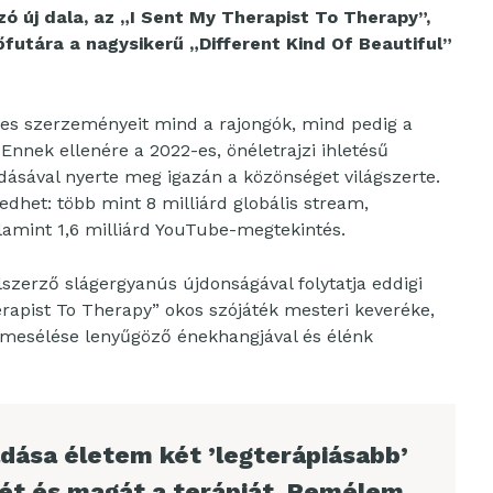
 új dala, az „I Sent My Therapist To Therapy”,
utára a nagysikerű „Different Kind Of Beautiful”
les szerzeményeit mind a rajongók, mind pedig a
 Ennek ellenére a 2022-es, önéletrajzi ihletésű
ásával nyerte meg igazán a közönséget világszerte.
dhet: több mint 8 milliárd globális stream,
valamint 1,6 milliárd YouTube-megtekintés.
szerző slágergyanús újdonságával folytatja eddigi
erapist To Therapy” okos szójáték mesteri keveréke,
tmesélése lenyűgöző énekhangjával és élénk
adása életem két ’legterápiásabb’
nét és magát a terápiát. Remélem,