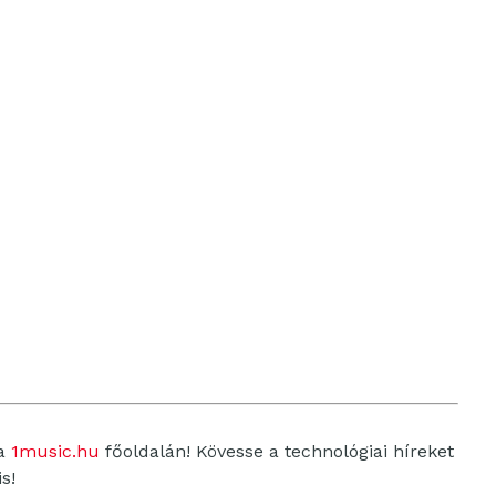
 a
1music.hu
főoldalán! Kövesse a technológiai híreket
s!