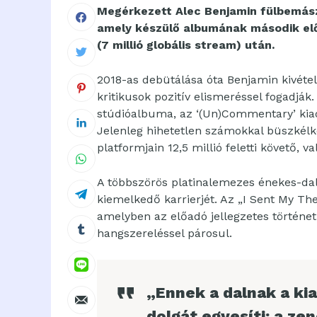
Megérkezett Alec Benjamin fülbemászó
amely készülő albumának második előf
(7 millió globális stream) után.
2018-as debütálása óta Benjamin kivéte
kritikusok pozitív elismeréssel fogadják.
stúdióalbuma, az ‘(Un)Commentary’ kiad
Jelenleg hihetetlen számokkal büszkélke
platformjain 12,5 millió feletti követő, 
A többszörös platinalemezes énekes-dal
kiemelkedő karrierjét. Az „I Sent My Th
amelyben az előadó jellegzetes történe
hangszereléssel párosul.
„Ennek a dalnak a ki
dolgát egyesíti: a ze