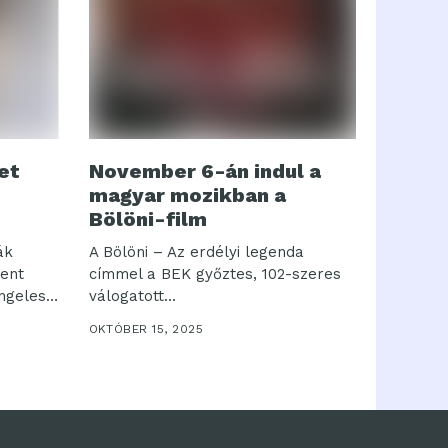
et
November 6-án indul a
magyar mozikban a
Bölöni-film
ák
A Bölöni – Az erdélyi legenda
rent
címmel a BEK győztes, 102-szeres
Angeles-
válogatott...
OKTÓBER 15, 2025