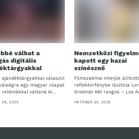
bbé válhat a
Nemzetközi figyelm
ás digitális
kapott egy hazai
éktárgyakkal
színésznő
is ajándéktárgyakkal válaszol
Filmszakmai interjúk állított
válságra egy magyar csapat
reflektorfénybe Goztola Lo
s relikviákkal váltaná ki...
Kristinát Két rangos – Los 
i...
 29, 2025
OKTÓBER 23, 2025