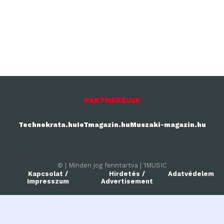
PARTNEREINK
Technokrata.hu
IoTmagazin.hu
Muszaki-magazin.hu
© | Minden jog fenntartva | 1MUSIC
Kapcsolat /
Hirdetés /
Adatvédelem
Impresszum
Advertisement