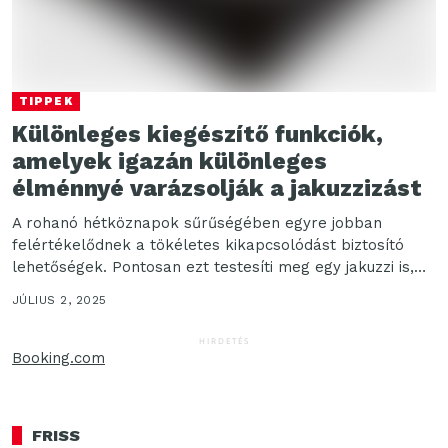
TIPPEK
Különleges kiegészítő funkciók,
amelyek igazán különleges
élménnyé varázsolják a jakuzzizást
A rohanó hétköznapok sűrűségében egyre jobban
felértékelődnek a tökéletes kikapcsolódást biztosító
lehetőségek. Pontosan ezt testesíti meg egy jakuzzi is,
amit sokan az otthonuk...
JÚLIUS 2, 2025
HIRDETÉS
Booking.com
FRISS