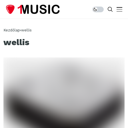
Kezdőlap
wellis
wellis