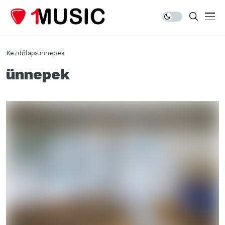
Kezdőlap
ünnepek
ünnepek