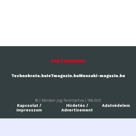
PARTNEREINK
Technokrata.hu
IoTmagazin.hu
Muszaki-magazin.hu
© | Minden jog fenntartva | 1MUSIC
Kapcsolat /
Hirdetés /
Adatvédelem
Impresszum
Advertisement