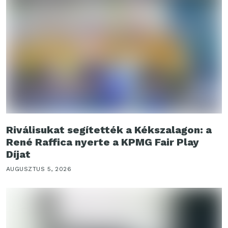
Riválisukat segítették a Kékszalagon: a
René Raffica nyerte a KPMG Fair Play
Díjat
AUGUSZTUS 5, 2026