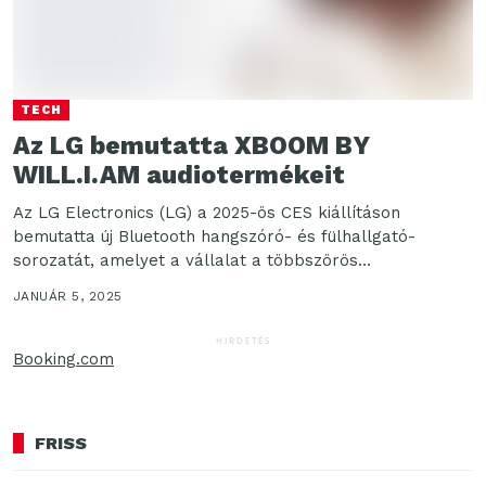
TECH
Az LG bemutatta XBOOM BY
WILL.I.AM audiotermékeit
Az LG Electronics (LG) a 2025-ös CES kiállításon
bemutatta új Bluetooth hangszóró- és fülhallgató-
sorozatát, amelyet a vállalat a többszörös
platinalemezes zenész és technológiai...
JANUÁR 5, 2025
HIRDETÉS
Booking.com
FRISS