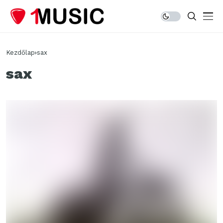
Kezdőlap
sax
sax