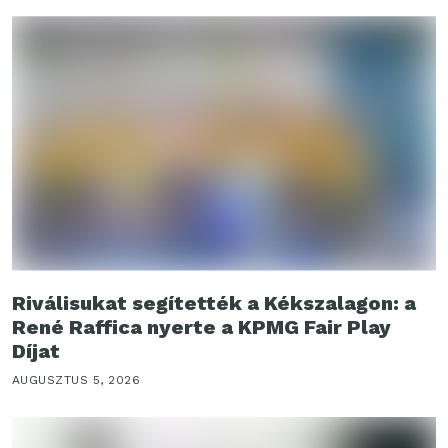
Riválisukat segítették a Kékszalagon: a
René Raffica nyerte a KPMG Fair Play
Díjat
AUGUSZTUS 5, 2026