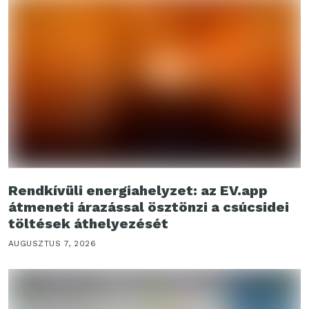
Rendkívüli energiahelyzet: az EV.app
átmeneti árazással ösztönzi a csúcsidei
töltések áthelyezését
AUGUSZTUS 7, 2026