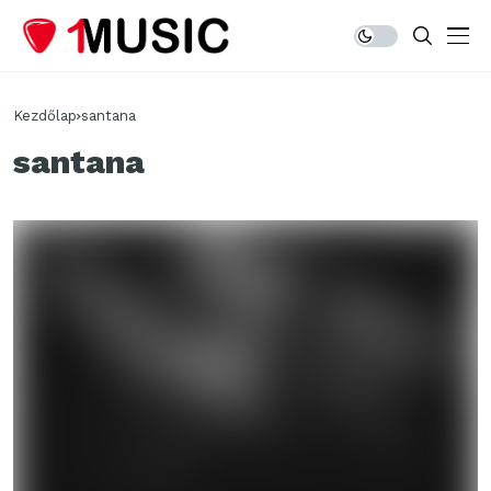
Kezdőlap
santana
santana