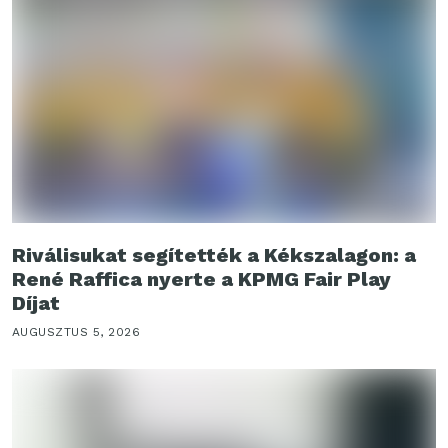
Riválisukat segítették a Kékszalagon: a
René Raffica nyerte a KPMG Fair Play
Díjat
AUGUSZTUS 5, 2026