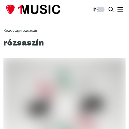
Kezdőlap
rózsaszín
rózsaszín