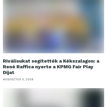
Riválisukat segítették a Kékszalagon: a
René Raffica nyerte a KPMG Fair Play
Díjat
AUGUSZTUS 5, 2026