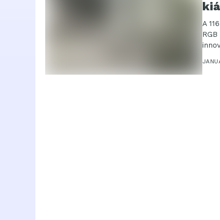
kiá
A 11
RGB M
innov
JANUÁ