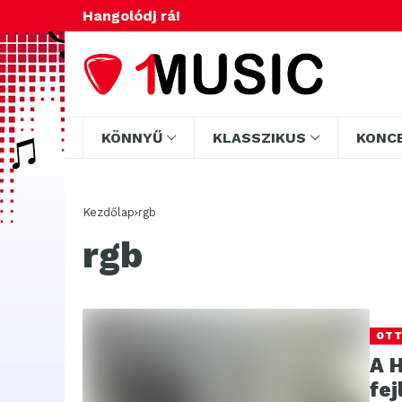
Hangolódj rá!
KÖNNYŰ
KLASSZIKUS
KONC
Kezdőlap
rgb
rgb
OT
A 
fej