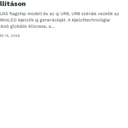
llításon
6UXS flagship modell és az új UR9, UR8 szériák vezetik az
iniLED kijelzők új generációját. A kijelzőtechnológiai
áció globális éllovasa, a...
R 15, 2026