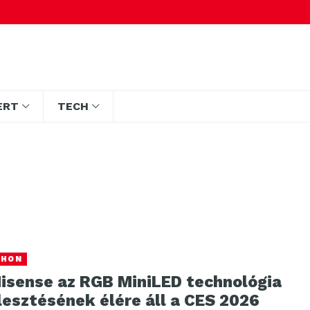
ERT
TECH
THON
Hisense az RGB MiniLED technológia
lesztésének élére áll a CES 2026