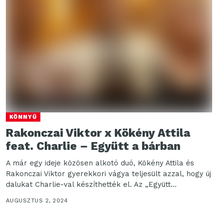
KÖNNYŰ
Rakonczai Viktor x Kökény Attila
feat. Charlie – Együtt a bárban
A már egy ideje közösen alkotó duó, Kökény Attila és
Rakonczai Viktor gyerekkori vágya teljesült azzal, hogy új
dalukat Charlie-val készíthették el. Az „Együtt...
AUGUSZTUS 2, 2024