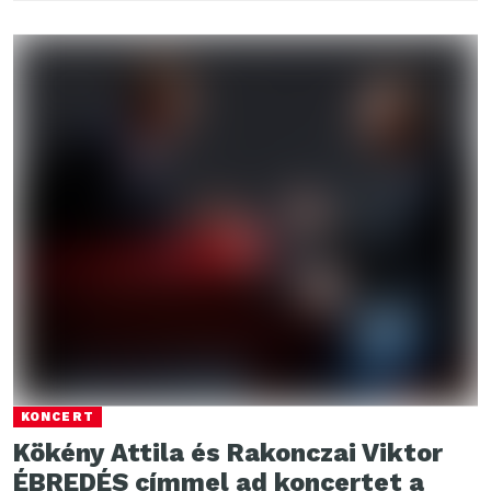
KONCERT
Kökény Attila és Rakonczai Viktor
ÉBREDÉS címmel ad koncertet a