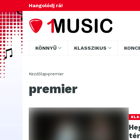
Hangolódj rá!
KÖNNYŰ
KLASSZIKUS
KONC
Kezdőlap
premier
premier
KLA
He
tér