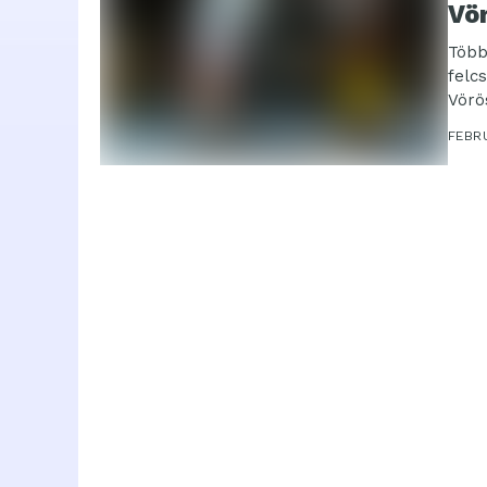
Vö
Több
felc
Vörö
FEBRU