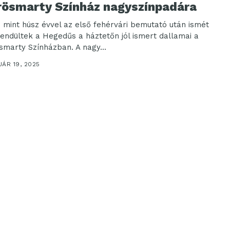
rösmarty Színház nagyszínpadára
 mint húsz évvel az első fehérvári bemutató után ismét
sendültek a Hegedűs a háztetőn jól ismert dallamai a
smarty Színházban. A nagy...
ÁR 19, 2025