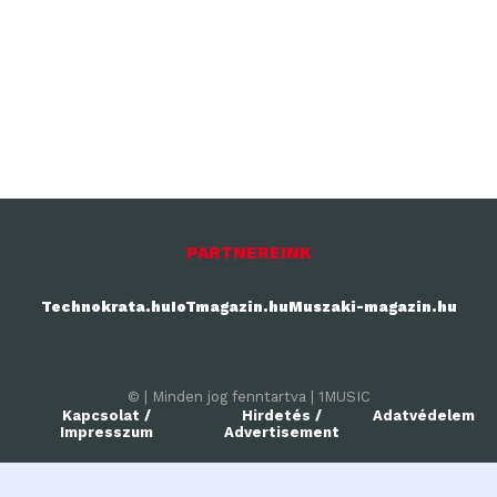
PARTNEREINK
Technokrata.hu
IoTmagazin.hu
Muszaki-magazin.hu
© | Minden jog fenntartva | 1MUSIC
Kapcsolat /
Hirdetés /
Adatvédelem
Impresszum
Advertisement