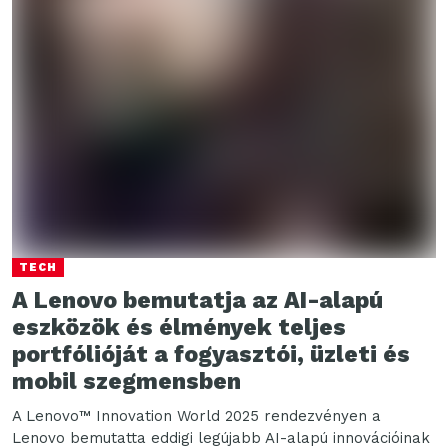
TECH
A Lenovo bemutatja az AI-alapú
eszközök és élmények teljes
portfólióját a fogyasztói, üzleti és
mobil szegmensben
A Lenovo™ Innovation World 2025 rendezvényen a
Lenovo bemutatta eddigi legújabb AI-alapú innovációinak