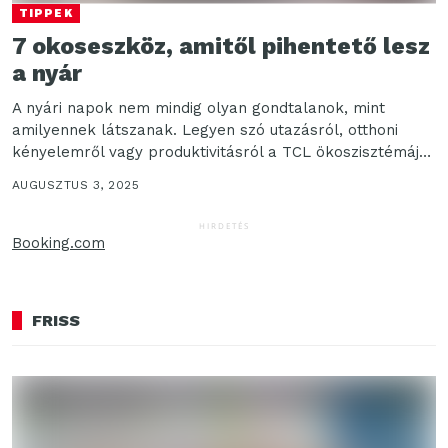
TIPPEK
7 okoseszköz, amitől pihentető lesz
a nyár
A nyári napok nem mindig olyan gondtalanok, mint
amilyennek látszanak. Legyen szó utazásról, otthoni
kényelemről vagy produktivitásról a TCL ökoszisztémája
– a mobiloktól...
AUGUSZTUS 3, 2025
HIRDETÉS
Booking.com
FRISS