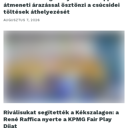
átmeneti árazással ösztönzi a csúcsidei
töltések áthelyezését
AUGUSZTUS 7, 2026
Riválisukat segítették a Kékszalagon: a
René Raffica nyerte a KPMG Fair Play
Díjat