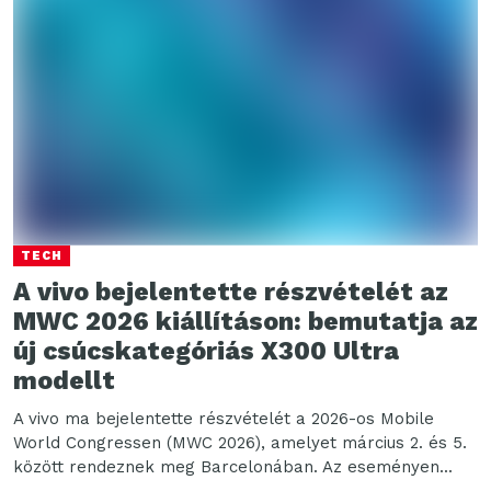
TECH
A vivo bejelentette részvételét az
MWC 2026 kiállításon: bemutatja az
új csúcskategóriás X300 Ultra
modellt
A vivo ma bejelentette részvételét a 2026-os Mobile
World Congressen (MWC 2026), amelyet március 2. és 5.
között rendeznek meg Barcelonában. Az eseményen...