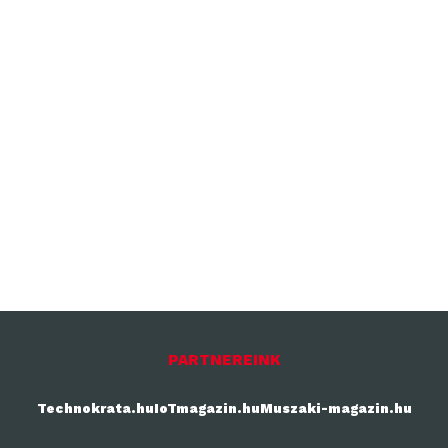
PARTNEREINK
Technokrata.hu
IoTmagazin.hu
Muszaki-magazin.hu