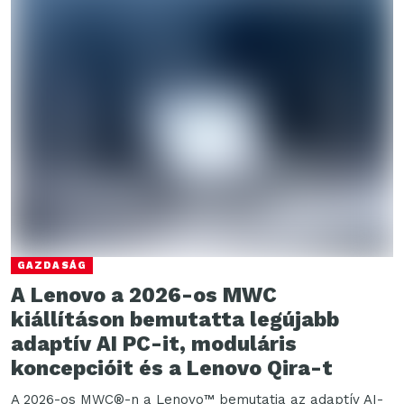
GAZDASÁG
A Lenovo a 2026-os MWC
kiállításon bemutatta legújabb
adaptív AI PC-it, moduláris
koncepcióit és a Lenovo Qira-t
A 2026-os MWC®-n a Lenovo™ bemutatja az adaptív AI-