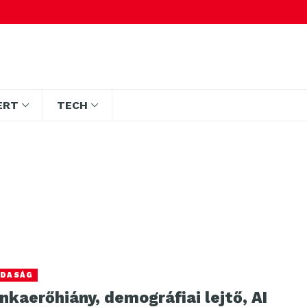
ERT
TECH
DASÁG
kaerőhiány, demográfiai lejtő, AI