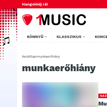
Hangolódj rá!
KÖNNYŰ
KLASSZIKUS
KONC
Kezdőlap
munkaerőhiány
munkaerőhiány
GAZ
Mun