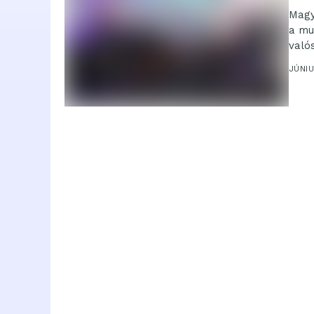
Magy
a mu
való
JÚNIU