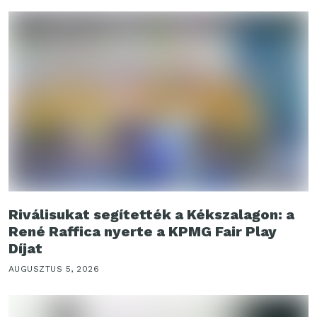
Riválisukat segítették a Kékszalagon: a
René Raffica nyerte a KPMG Fair Play
Díjat
AUGUSZTUS 5, 2026