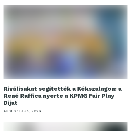
Riválisukat segítették a Kékszalagon: a
René Raffica nyerte a KPMG Fair Play
Díjat
AUGUSZTUS 5, 2026