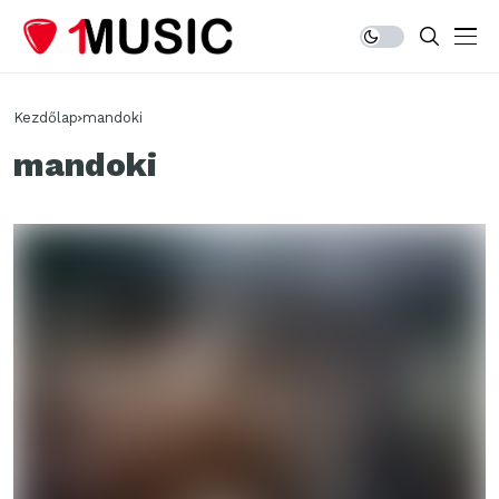
Kezdőlap
mandoki
mandoki