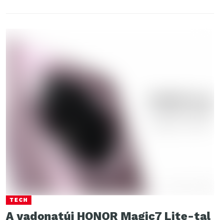
TECH
A vadonatúj HONOR Magic7 Lite-tal