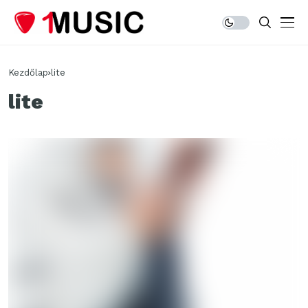
Kezdőlap
lite
lite