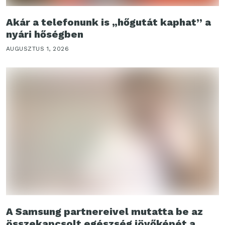
Akár a telefonunk is „hőgutát kaphat” a
nyári hőségben
AUGUSZTUS 1, 2026
A Samsung partnereivel mutatta be az
összekapcsolt egészség jövőképét a