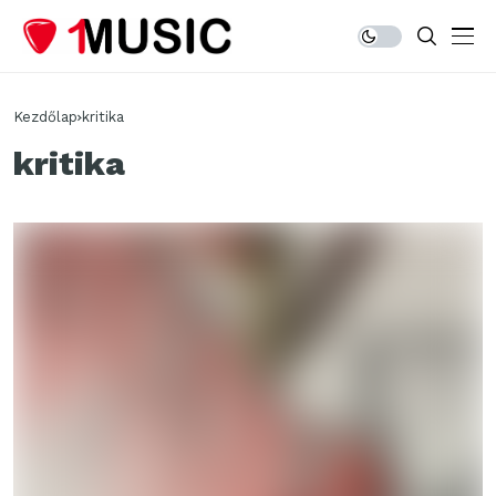
Kezdőlap
kritika
kritika