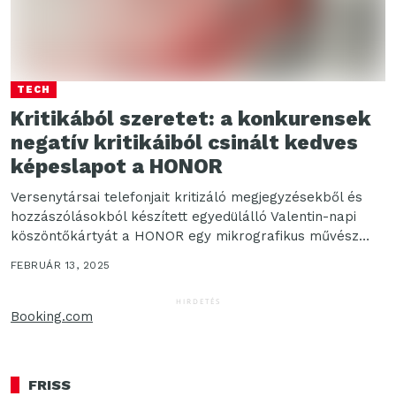
TECH
Kritikából szeretet: a konkurensek
negatív kritikáiból csinált kedves
képeslapot a HONOR
Versenytársai telefonjait kritizáló megjegyzésekből és
hozzászólásokból készített egyedülálló Valentin-napi
köszöntőkártyát a HONOR egy mikrografikus művész
segítségével, szeretetté formálva a gyűlölködést és
FEBRUÁR 13, 2025
indulatokat. A...
HIRDETÉS
Booking.com
FRISS