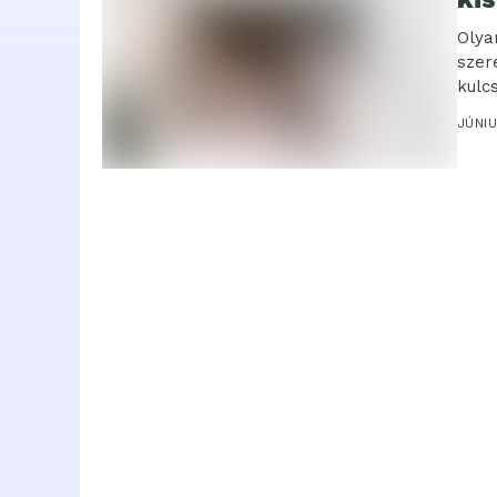
Olya
szer
kulc
JÚNIU