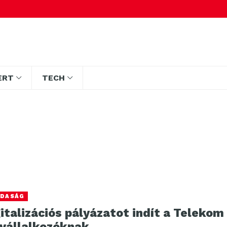
ERT
TECH
DASÁG
italizációs pályázatot indít a Telekom
svállalkozóknak