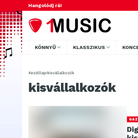
Hangolódj rá!
KÖNNYŰ
KLASSZIKUS
KONC
Kezdőlap
kisvállalkozók
kisvállalkozók
GAZ
Dig
ki