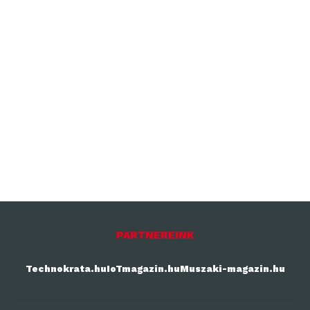
PARTNEREINK
Technokrata.hu
IoTmagazin.hu
Muszaki-magazin.hu