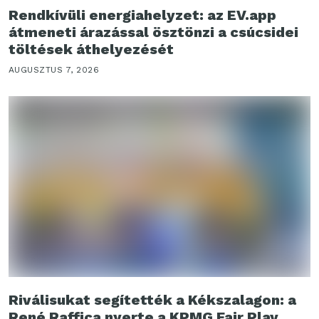
Rendkívüli energiahelyzet: az EV.app
átmeneti árazással ösztönzi a csúcsidei
töltések áthelyezését
AUGUSZTUS 7, 2026
Riválisukat segítették a Kékszalagon: a
René Raffica nyerte a KPMG Fair Play