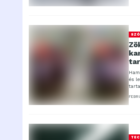
SZÓ
Zö
ka
ta
Hama
és l
tart
szer
FEBRU
TEC