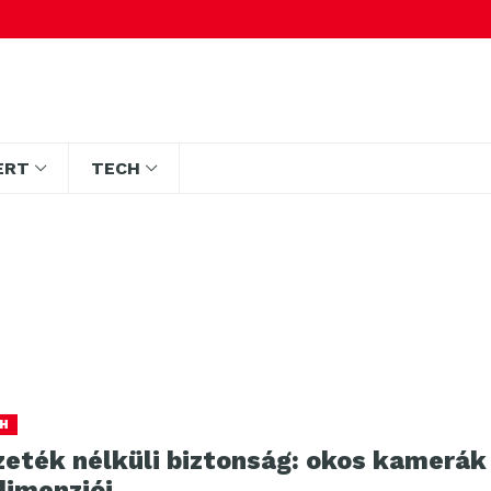
ERT
TECH
H
zeték nélküli biztonság: okos kamerák
dimenziói