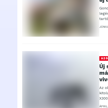
Gond
legé
tart
könn
JÚNIU
SZÓ
Új 
má
viv
Az o
kito
X300
ajánl
ÁPRIL