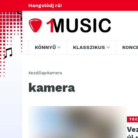
Hangolódj rá!
KÖNNYŰ
KLASSZIKUS
KONC
Kezdőlap
kamera
kamera
TEC
Ve
új 