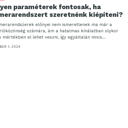
lyen paraméterek fontosak, ha
merarendszert szeretnénk kiépíteni?
merarendszerek előnyei nem ismeretlenek ma már a
rlóközönség számára, ám a hatalmas kínálatban olykor
s mértékben el lehet veszni, így egyáltalán nincs...
ER 1, 2024