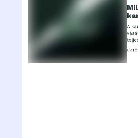
Mi
ka
A ka
vásá
telje
OKTÓB