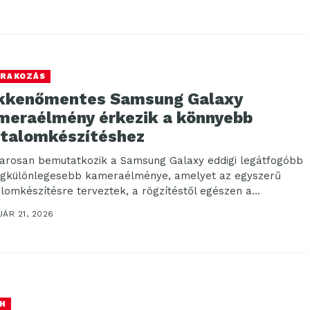
RAKOZÁS
kkenőmentes Samsung Galaxy
meraélmény érkezik a könnyebb
rtalomkészítéshez
rosan bemutatkozik a Samsung Galaxy eddigi legátfogóbb
egkülönlegesebb kameraélménye, amelyet az egyszerű
alomkészítésre terveztek, a rögzítéstől egészen a
kesztési folyamat végéig. A...
ÁR 21, 2026
H