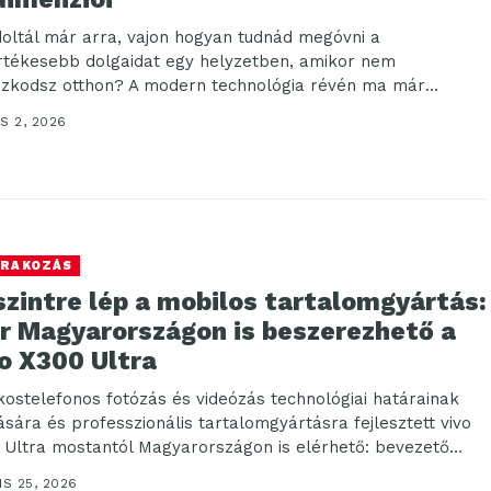
oltál már arra, vajon hogyan tudnád megóvni a
rtékesebb dolgaidat egy helyzetben, amikor nem
ózkodsz otthon? A modern technológia révén ma már
yedén...
S 2, 2026
RAKOZÁS
szintre lép a mobilos tartalomgyártás:
r Magyarországon is beszerezhető a
o X300 Ultra
kostelefonos fotózás és videózás technológiai határainak
lására és professzionális tartalomgyártásra fejlesztett vivo
 Ultra mostantól Magyarországon is elérhető: bevezető
attal válik széles...
IS 25, 2026