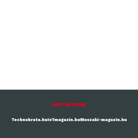
PARTNEREINK
Technokrata.hu
IoTmagazin.hu
Muszaki-magazin.hu