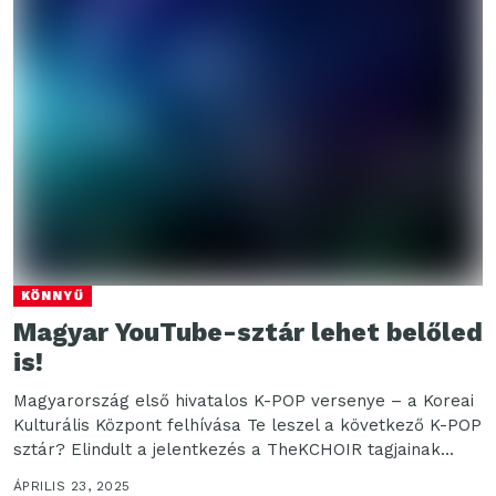
KÖNNYŰ
Magyar YouTube-sztár lehet belőled
is!
Magyarország első hivatalos K-POP versenye – a Koreai
Kulturális Központ felhívása Te leszel a következő K-POP
sztár? Elindult a jelentkezés a TheKCHOIR tagjainak...
ÁPRILIS 23, 2025