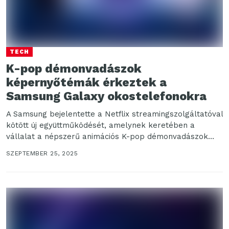
TECH
K-pop démonvadászok
képernyőtémák érkeztek a
Samsung Galaxy okostelefonokra
A Samsung bejelentette a Netflix streamingszolgáltatóval
kötött új együttműködését, amelynek keretében a
vállalat a népszerű animációs K-pop démonvadászok
című animációs film világát idézi...
SZEPTEMBER 25, 2025