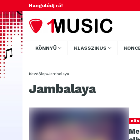
Hangolódj rá!
KÖNNYŰ
KLASSZIKUS
KONC
Kezdőlap
Jambalaya
Jambalaya
KÖN
Me
al