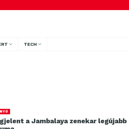
ERT
TECH
NYŰ
gjelent a Jambalaya zenekar legújabb
buma