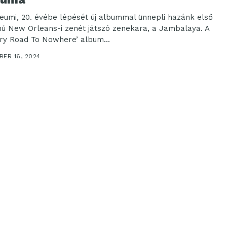
leumi, 20. évébe lépését új albummal ünnepli hazánk első
ú New Orleans-i zenét játszó zenekara, a Jambalaya. A
rry Road To Nowhere’ album...
BER 16, 2024