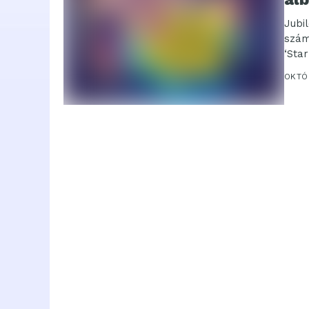
Jubi
szám
‘Sta
OKTÓ